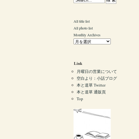
All title list
All photo list
Monthly Archives
Link
月曜日の営業について
空白より：小話ブログ
本と道草 Twitter
本と道草 通販頁
Top