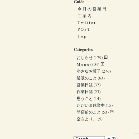
Guide
今 月 の 営 業 日
ご 案 内
T w i t t e r
P O S T
T o p
Categories
おしらせ
(179)
M e n u
(304)
小さなお菓子
(276)
通販のこと
(63)
営業日誌
(32)
作業日誌
(23)
思うこと
(14)
ただいま休業中
(15)
開店前のこと
(53)
空白より。
(5)