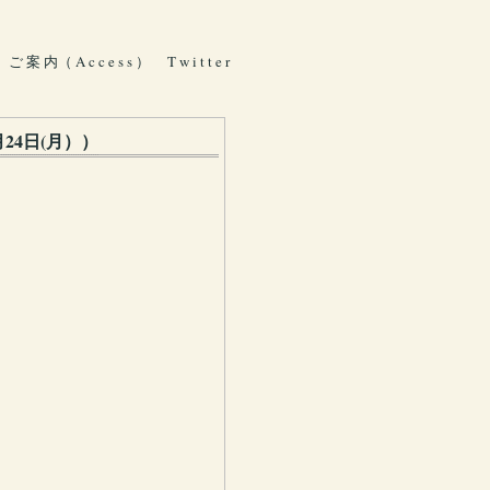
ご 案 内（ A c c e s s ）
T w i t t e r
24日(月））