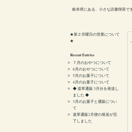
岐阜県にある、小さな読書喫茶で
★第２月曜日の営業について
★
Recent Entries
７月のおやつについて
6月のおやつについて
5月のお菓子について
4月のお菓子について
◆ 道草通販 3月分を発送し
ました ◆
3月のお菓子と通販につい
て
道草通販2月便の発送が完
了しました