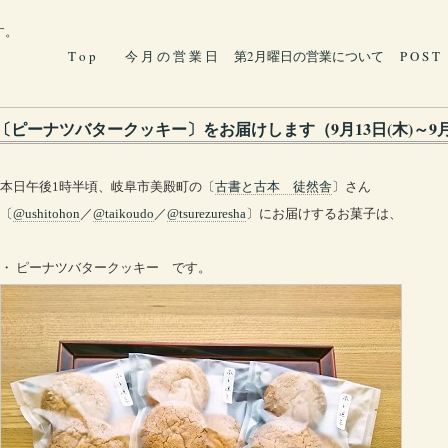
す。
T o p
今 月 の 営 業 日
第2月曜日の営業について
P O S T
〔ピーナツバタークッキー〕をお届けします（9月13日(木)～9月
本日午後1時半頃、岐阜市美殿町の〔
古書と古本 徒然舎
〕さん
〔
@ushitohon
／
@taikoudo
／
@tsurezuresha
〕にお届けするお菓子は、
・ ピーナツバタークッキー です。