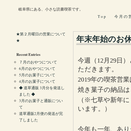
岐阜県にある、小さな読書喫茶です。
T o p
今 月 の 
★第２月曜日の営業について
年末年始のお
★
Recent Entries
今週（12月29日
７月のおやつについて
ただきます。
6月のおやつについて
5月のお菓子について
2019年の喫茶営
4月のお菓子について
◆ 道草通販 3月分を発送し
焼き菓子の納品は
ました ◆
（※七草や新年に
3月のお菓子と通販につい
て
います。）
道草通販2月便の発送が完
了しました
今年も一年、あり