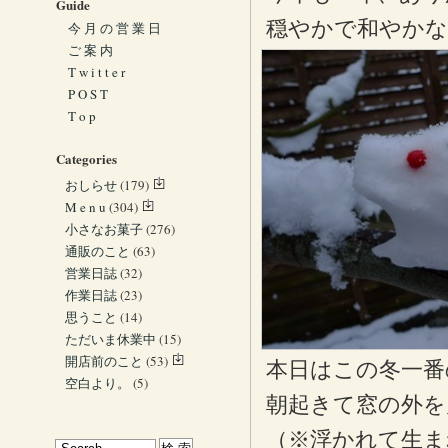
Guide
穏やかで和やかな
今 月 の 営 業 日
ご 案 内
T w i t t e r
P O S T
T o p
Categories
おしらせ
(179)
M e n u
(304)
小さなお菓子
(276)
通販のこと
(63)
営業日誌
(32)
作業日誌
(23)
思うこと
(14)
ただいま休業中
(15)
開店前のこと
(53)
本日はこの冬一番
空白より。
(5)
朝起きて窓の外を
（※浮かれて生ま