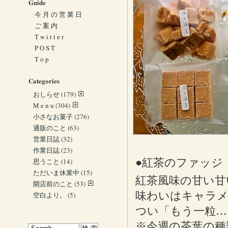
Guide
今 月 の 営 業 日
ご 案 内
T w i t t e r
P O S T
T o p
Categories
おしらせ
(179)
M e n u
(304)
小さなお菓子
(276)
通販のこと
(63)
営業日誌
(32)
作業日誌
(23)
●紅茶のファッジ
思うこと
(14)
ただいま休業中
(15)
紅茶風味の甘い甘
開店前のこと
(53)
味わいはキャラ
空白より。
(5)
つい「もう一粒…
※今週の茶葉の種