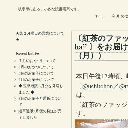
岐阜県にある、小さな読書喫茶です。
T o p
今 月 の 
★第２月曜日の営業について
〔紅茶のファッジ
★
ha” 〕をお届
（月））
Recent Entries
７月のおやつについて
6月のおやつについて
5月のお菓子について
本日午後12時頃
4月のお菓子について
〔
@ushitohon
／
@t
◆ 道草通販 3月分を発送し
ました ◆
は、
3月のお菓子と通販につい
〔紅茶のファッジ〕と
て
道草通販2月便の発送が完
す。
了しました