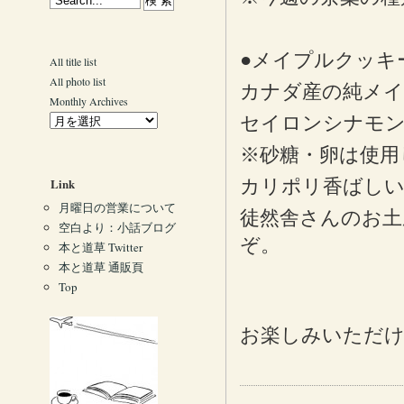
●メイプルクッキー”ts
All title list
All photo list
カナダ産の純メ
Monthly Archives
セイロンシナモン
※砂糖・卵は使用
Link
カリポリ香ばしい
月曜日の営業について
徒然舎さんのお土
空白より：小話ブログ
ぞ。
本と道草 Twitter
本と道草 通販頁
Top
お楽しみいただ