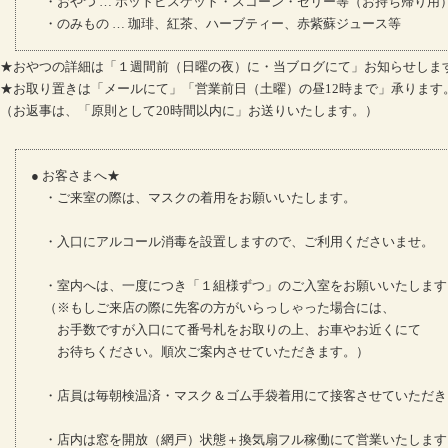
・おやつ … ホットビスケット・スコーン・ゼリー等（お持ち帰り用
・のみもの … 珈琲、紅茶、ハーブティー、赤紫蘇ジュース等
★おやつの詳細は「１週間前（日曜の夜）に・当ブログにて」お知らせしま
★お取り置きは「メールにて」「営業前日（土曜）の昼12時まで」承ります
（お返事は、「原則として20時間以内に」お送りいたします。）
● お客さまへ★
・ご来室の際は、マスクの着用をお願いいたします。
・入口にアルコール消毒を設置しますので、ご利用くださいませ。
・室内へは、一度につき「１組様ずつ」のご入室をお願いいたします
（※もしご来店の際に先客の方がいらっしゃった場合には、
お手数ですが入口にて番号札をお取りの上、お車やお近くにて
お待ちください。順次ご案内させていただきます。）
・店員は毎朝検温済・マスク＆ゴム手袋着用にて接客させていただき
・店内は窓を開放（網戸）状態＋換気扇フル稼働にて営業いたします