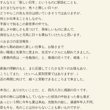
すんなりと「新しい日常」というものに馴染むことも、
まだまだなかなか、色々と難しい日々が、
どうやらこの先も当分は続いていきそうではありますが、
何とか出来ることをしながら、
手探りで知るこの新世界の中でも、
楽しさや嬉しさも見つけて、美味しいものに喜んで、
身近な人たちと元気に日々を重ねていけたらと思います。
☆おまけの近況報告：
春から勤め始めた新しい仕事も、お陰さまで
良い職場と先輩方に恵まれ、生活サイクルにも馴れてきました。
（業務内容は…一生勉強だ。と、痛感の日々です。精進…！）
家族の理解のもと、また応援してくださる方々のお陰もあり、
こうしてまた、（たいへん変則営業ではありますが…）
店の再開に向けて、細々と実動できるところまで来ました。
本当に、ありがたいことだ。と、四方八方に感謝の日々です。
去年の秋には想像もしていなかった状況の中始まった春も過ぎ、
あっという間に今年も夏は来ぬ。光陰矢の如し。歳歳年年人不同。
昔も今も、先のことは分からないことも多いものですが、