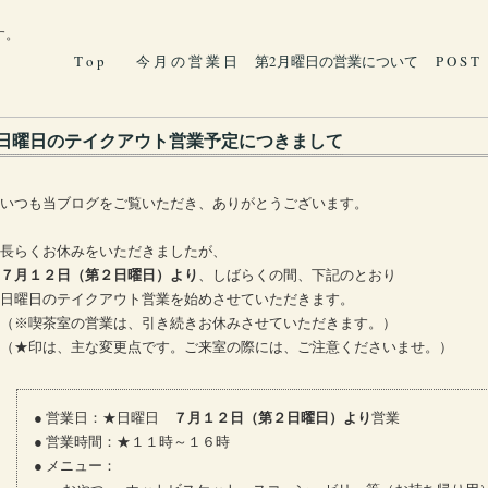
す。
T o p
今 月 の 営 業 日
第2月曜日の営業について
P O S T
日曜日のテイクアウト営業予定につきまして
いつも当ブログをご覧いただき、ありがとうございます。
長らくお休みをいただきましたが、
７月１２日（第２日曜日）より
、しばらくの間、下記のとおり
日曜日のテイクアウト営業を始めさせていただきます。
（※喫茶室の営業は、引き続きお休みさせていただきます。）
（★印は、主な変更点です。ご来室の際には、ご注意くださいませ。）
● 営業日：★日曜日
７月１２日（第２日曜日）より
営業
● 営業時間：★１１時～１６時
● メニュー：