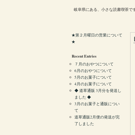
岐阜県にある、小さな読書喫茶で
★第２月曜日の営業について
★
Recent Entries
７月のおやつについて
6月のおやつについて
5月のお菓子について
4月のお菓子について
◆ 道草通販 3月分を発送し
ました ◆
3月のお菓子と通販につい
て
道草通販2月便の発送が完
了しました