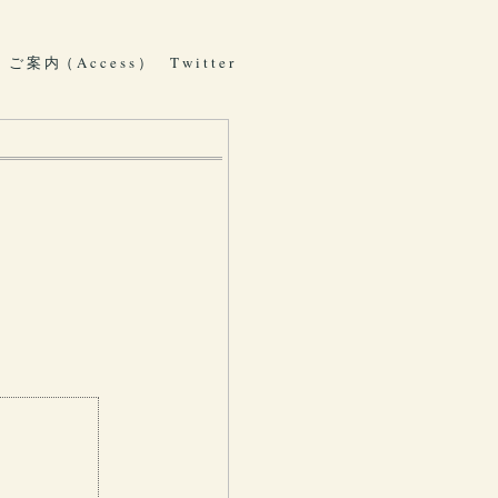
ご 案 内（ A c c e s s ）
T w i t t e r