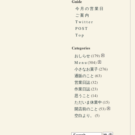
Guide
今 月 の 営 業 日
ご 案 内
T w i t t e r
P O S T
T o p
Categories
おしらせ
(179)
M e n u
(304)
小さなお菓子
(276)
通販のこと
(63)
営業日誌
(32)
作業日誌
(23)
思うこと
(14)
ただいま休業中
(15)
開店前のこと
(53)
空白より。
(5)