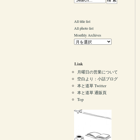
All title list
All photo list
Monthly Archives
Link
月曜日の営業について
空白より：小話ブログ
本と道草 Twitter
本と道草 通販頁
Top