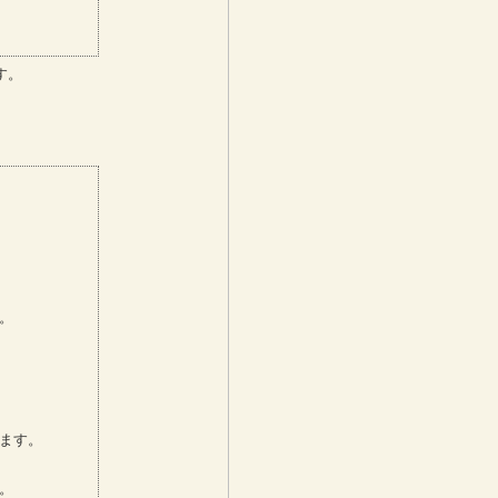
）
す。
。
。
ます。
。