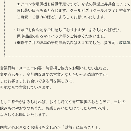
エアコンや扇風機も稼働予定ですが、今後の気温上昇具合によって
蒸し暑い日もあると存じます。クールビズ（クールオフ？）推奨で
ご自愛・ご協力のほど、よろしくお願いいたします。
・店頭でも保冷剤をご用意しておりますが、よろしければぜひ、
保冷機能のあるマイバック等をご持参くださいませ。
（※昨年７月の岐阜の平均最高気温は３１℃でした…参考元：
岐阜気
営業日時・メニュー内容・時節柄ご協力をお願いしたい点など、
変更点も多く、変則的な形での営業となりたいへん恐縮ですが、
またお客さまにお会いできる日を楽しみに、
可能な形で営業していきます。
もしご都合がよろしければ、おうち時間や青空散歩のおとも等に、当店の
飲みものやおやつもまた、お楽しみいただけましたら幸いです。
よろしくお願いいたします。
同志と心おきなくお喋りを楽しめた「以前」に戻ることも、