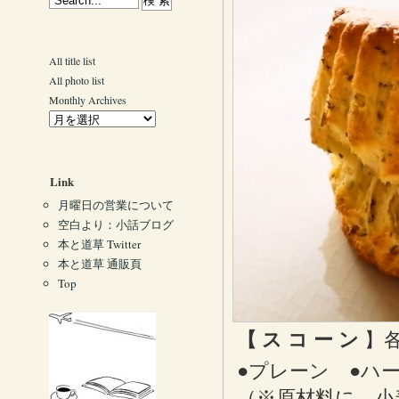
All title list
All photo list
Monthly Archives
Link
月曜日の営業について
空白より：小話ブログ
本と道草 Twitter
本と道草 通販頁
Top
【 ス コ ー ン
】各
●プレーン ●ハ
（※原材料に、小