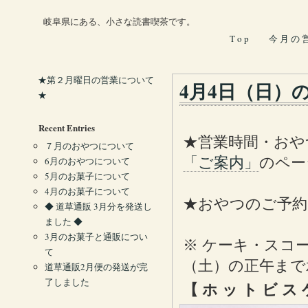
岐阜県にある、小さな読書喫茶です。
T o p
今 月 の 
★第２月曜日の営業について
4月4日（日）
★
Recent Entries
★営業時間・おや
７月のおやつについて
「ご案内」
のペー
6月のおやつについて
5月のお菓子について
4月のお菓子について
★おやつのご予約
◆ 道草通販 3月分を発送し
ました ◆
3月のお菓子と通販につい
※ ケーキ・スコ
て
（土）の正午まで
道草通販2月便の発送が完
了しました
【 ホ ッ ト ビ ス 