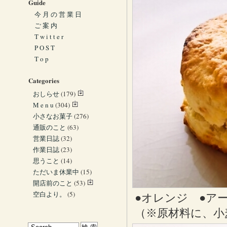
Guide
今 月 の 営 業 日
ご 案 内
T w i t t e r
P O S T
T o p
Categories
おしらせ
(179)
M e n u
(304)
小さなお菓子
(276)
通販のこと
(63)
営業日誌
(32)
作業日誌
(23)
思うこと
(14)
ただいま休業中
(15)
開店前のこと
(53)
空白より。
(5)
●オレンジ ●ア
（※原材料に、小