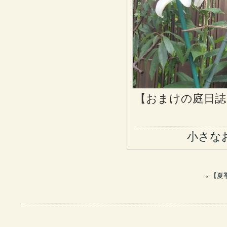
【おまけの庭日誌
小さな
«
【夏