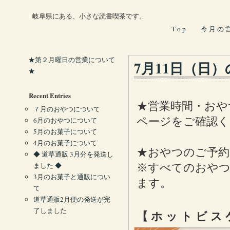
岐阜県にある、小さな読書喫茶です。
T o p
今 月 の 
★第２月曜日の営業について
7月11日（日
★
Recent Entries
★営業時間・おや
７月のおやつについて
ページをご確認く
6月のおやつについて
5月のお菓子について
4月のお菓子について
★おやつのご予約
◆ 道草通販 3月分を発送し
ました ◆
※すべてのおやつ
3月のお菓子と通販につい
ます。
て
道草通販2月便の発送が完
了しました
【 ホ ッ ト ビ ス 