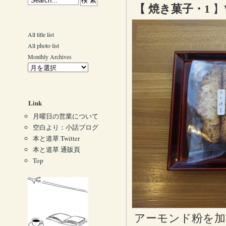
【 焼き菓子・1
】
All title list
All photo list
Monthly Archives
Link
月曜日の営業について
空白より：小話ブログ
本と道草 Twitter
本と道草 通販頁
Top
アーモンド粉を加