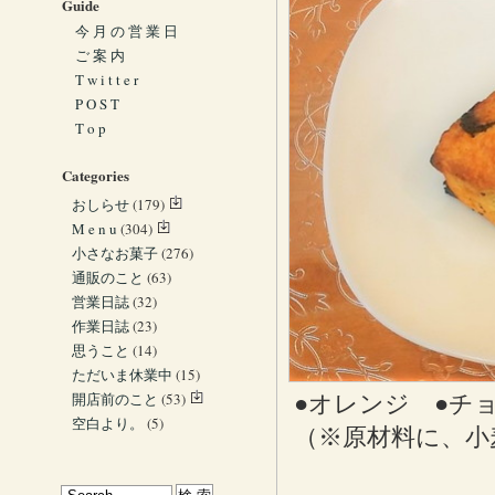
Guide
今 月 の 営 業 日
ご 案 内
T w i t t e r
P O S T
T o p
Categories
おしらせ
(179)
M e n u
(304)
小さなお菓子
(276)
通販のこと
(63)
営業日誌
(32)
作業日誌
(23)
思うこと
(14)
ただいま休業中
(15)
開店前のこと
(53)
●オレンジ ●チ
空白より。
(5)
（※原材料に、小