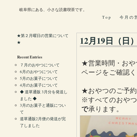
岐阜県にある、小さな読書喫茶です。
T o p
今 月 の 
★第２月曜日の営業について
12月19日（日
★
Recent Entries
★営業時間・おや
７月のおやつについて
ページをご確認く
6月のおやつについて
5月のお菓子について
4月のお菓子について
★おやつのご予約
◆ 道草通販 3月分を発送し
ました ◆
※すべてのおやつ
3月のお菓子と通販につい
で
承ります。
て
道草通販2月便の発送が完
了しました