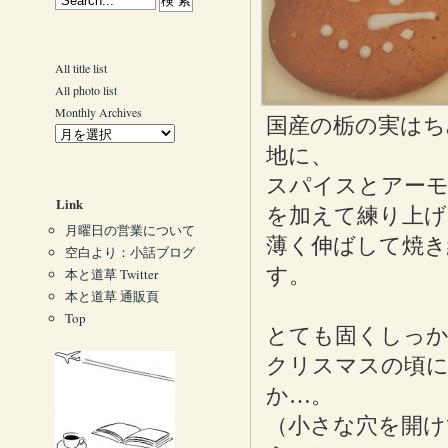
All title list
All photo list
Monthly Archives
国産の栃の実はち
地に、
スパイスとアー
Link
を加えて練り上げ
月曜日の営業について
薄く伸ばして焼き
空白より：小話ブログ
す。
本と道草 Twitter
本と道草 通販頁
Top
とても固くしっ
クリスマスの頃に
か…。
（小さな穴を開け