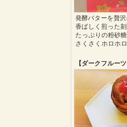
発酵バターを贅沢
香ばしく煎った刻
たっぷりの粉砂糖
さくさくホロホ
【ダークフルー