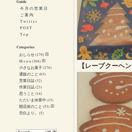
Guide
今 月 の 営 業 日
ご 案 内
T w i t t e r
P O S T
T o p
Categories
おしらせ
(179)
M e n u
(304)
【レープクーヘ
小さなお菓子
(276)
通販のこと
(63)
営業日誌
(32)
作業日誌
(23)
思うこと
(14)
ただいま休業中
(15)
開店前のこと
(53)
空白より。
(5)