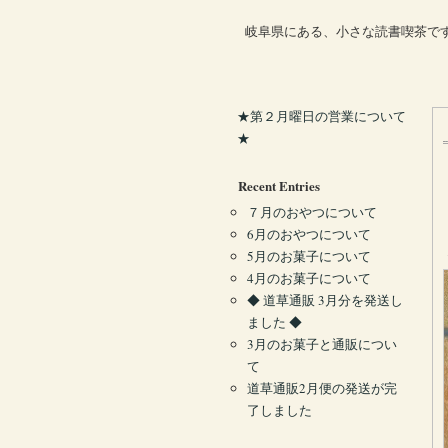
岐阜県にある、小さな読書喫茶で
★第２月曜日の営業について
★
Recent Entries
７月のおやつについて
6月のおやつについて
5月のお菓子について
4月のお菓子について
◆ 道草通販 3月分を発送し
ました ◆
3月のお菓子と通販につい
て
道草通販2月便の発送が完
了しました