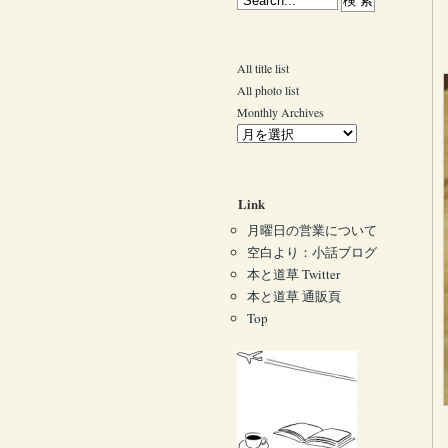
All title list
All photo list
Monthly Archives
Link
月曜日の営業について
空白より：小話ブログ
本と道草 Twitter
本と道草 通販頁
Top