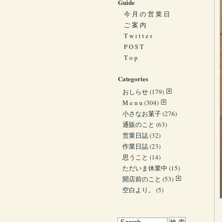
Guide
今 月 の 営 業 日
ご 案 内
T w i t t e r
P O S T
T o p
Categories
おしらせ
(179)
M e n u
(304)
小さなお菓子
(276)
通販のこと
(63)
営業日誌
(32)
作業日誌
(23)
思うこと
(14)
ただいま休業中
(15)
開店前のこと
(53)
空白より。
(5)