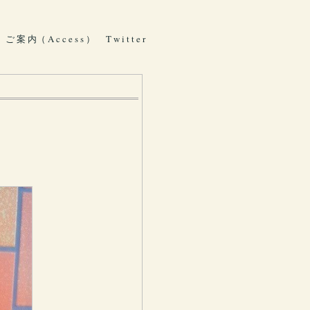
ご 案 内（ A c c e s s ）
T w i t t e r