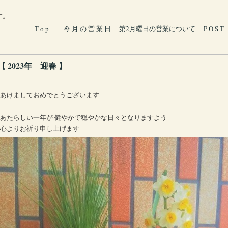
す。
T o p
今 月 の 営 業 日
第2月曜日の営業について
P O S T
【 2023年 迎春 】
あけましておめでとうございます
あたらしい一年が 健やかで穏やかな日々となりますよう
心よりお祈り申し上げます