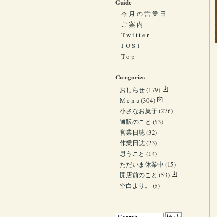
Guide
今 月 の 営 業 日
ご 案 内
T w i t t e r
P O S T
T o p
Categories
おしらせ
(179)
M e n u
(304)
小さなお菓子
(276)
通販のこと
(63)
営業日誌
(32)
作業日誌
(23)
思うこと
(14)
ただいま休業中
(15)
開店前のこと
(53)
空白より。
(5)