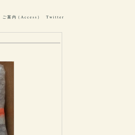
ご 案 内（ A c c e s s ）
T w i t t e r