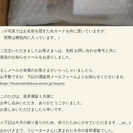
（※写真ではお名前を隠すためカードを外に置いていますが、
実際は梱包内に入っています。）
ご注文いただきましたお客さまへは、先程 お問い合わせ番号と共に
発送のお知らせメールをお送りしました。
もしメールが未着のお客さまがいらっしゃいましたら、
お手数ですが、下記の通販用メールフォームよりお知らせくださいませ。
https://hontomichikusa.stores.jp/inquiry
このたびは、道草通販１月便に
お申し込みいただき、ありがとうございました。
お楽しみいただけましたら幸いです。
☆下記は今月の振り返りのため、折りたたみにさせていただきます…_φ(._.)
おかげさまで、リピーターさんに恵まれた今月の道草通販でした。