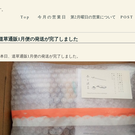
す。
T o p
今 月 の 営 業 日
第2月曜日の営業について
P O S T
道草通販1月便の発送が完了しました
本日、道草通販1月便の発送が完了しました。