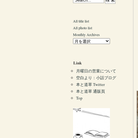
All title list
All photo list
Monthly Archives
Link
月曜日の営業について
空白より：小話ブログ
本と道草 Twitter
本と道草 通販頁
Top