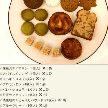
✩抹茶のディアマン（4個入）
１袋
✩スパイスメレンゲ（3個入）
１袋
✩スペキュロス（3枚入）
１袋
✩フロランタン（1枚入）
１袋
✩パレ・ショコラ（1枚入）
１袋
✩紅茶のファッジ（4個入）
1袋
✩栗生地のくるみ入りパウンド（1個入）
1袋
✩フルーツケーキ（1個入）
1袋