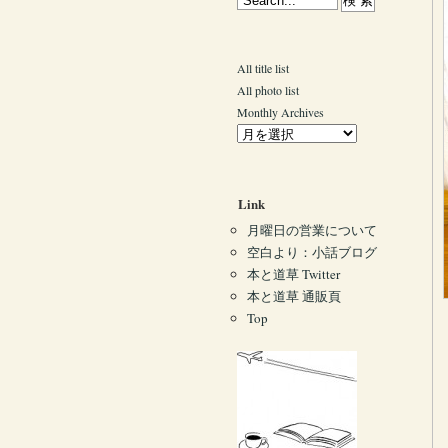
All title list
All photo list
Monthly Archives
Link
月曜日の営業について
空白より：小話ブログ
本と道草 Twitter
本と道草 通販頁
Top