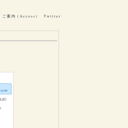
ご 案 内（ A c c e s s ）
T w i t t e r