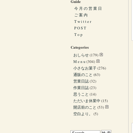
Guide
今 月 の 営 業 日
ご 案 内
T w i t t e r
P O S T
T o p
Categories
おしらせ
(179)
M e n u
(304)
小さなお菓子
(276)
通販のこと
(63)
営業日誌
(32)
作業日誌
(23)
思うこと
(14)
ただいま休業中
(15)
開店前のこと
(53)
空白より。
(5)