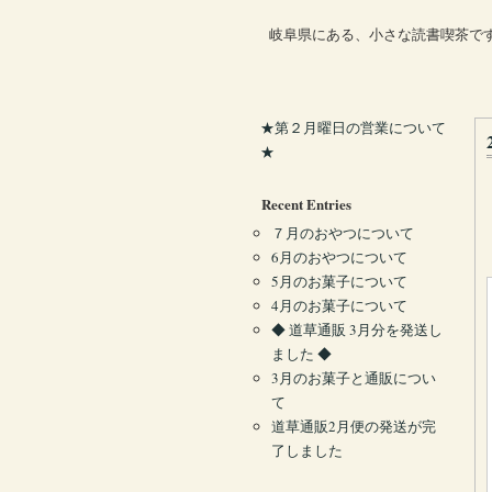
岐阜県にある、小さな読書喫茶で
★第２月曜日の営業について
★
Recent Entries
７月のおやつについて
6月のおやつについて
5月のお菓子について
4月のお菓子について
◆ 道草通販 3月分を発送し
ました ◆
3月のお菓子と通販につい
て
道草通販2月便の発送が完
了しました