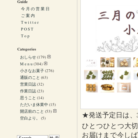
Guide
今 月 の 営 業 日
ご 案 内
T w i t t e r
P O S T
T o p
Categories
おしらせ
(179)
M e n u
(304)
小さなお菓子
(276)
通販のこと
(63)
営業日誌
(32)
作業日誌
(23)
思うこと
(14)
ただいま休業中
(15)
開店前のこと
(53)
★発送予定日は、3
空白より。
(5)
ひとつひとつ大切
お届けまで今しば