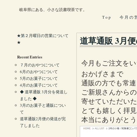
岐阜県にある、小さな読書喫茶です。
T o p
今 月 の 
★第２月曜日の営業について
道草通販 3月
★
Recent Entries
今月もご注文をい
７月のおやつについて
6月のおやつについて
おかげさまで
5月のお菓子について
通販の方でも常連
4月のお菓子について
ご新規さんからの
◆ 道草通販 3月分を発送し
ました ◆
寄せていただいた
3月のお菓子と通販につい
とても嬉しく拝見
て
道草通販2月便の発送が完
本当にありがと
了しました