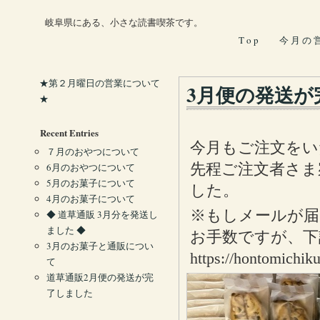
岐阜県にある、小さな読書喫茶です。
T o p
今 月 の 
★第２月曜日の営業について
3月便の発送が
★
Recent Entries
今月もご注文をい
７月のおやつについて
先程ご注文者さま
6月のおやつについて
5月のお菓子について
した。
4月のお菓子について
※もしメールが
◆ 道草通販 3月分を発送し
ました ◆
お手数ですが、下
3月のお菓子と通販につい
https://hontomichiku
て
道草通販2月便の発送が完
了しました