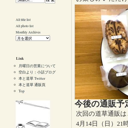
All title list
All photo list
Monthly Archives
Link
月曜日の営業について
空白より：小話ブログ
本と道草 Twitter
本と道草 通販頁
Top
今後の通販予
次回の道草通販は
4月14日（日）2