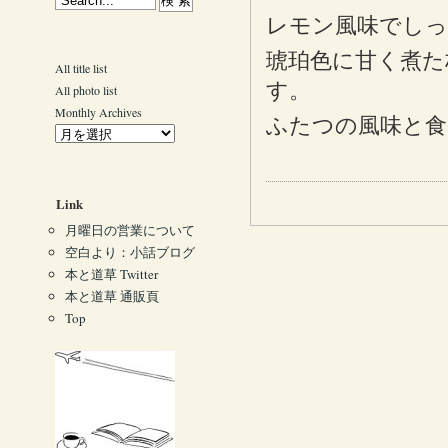
レモン風味でしっ
琥珀色に甘く煮た
All title list
す。
All photo list
Monthly Archives
ふたつの風味と食
Link
月曜日の営業について
空白より：小話ブログ
本と道草 Twitter
本と道草 通販頁
Top