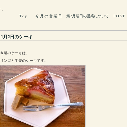
す。
T o p
今 月 の 営 業 日
第2月曜日の営業について
P O S T
11月2日のケーキ
今週のケーキは、
リンゴと生姜のケーキです。