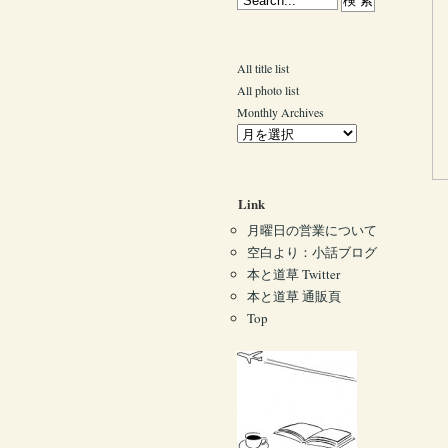
All title list
All photo list
Monthly Archives
Link
月曜日の営業について
空白より：小話ブログ
本と道草 Twitter
本と道草 通販頁
Top