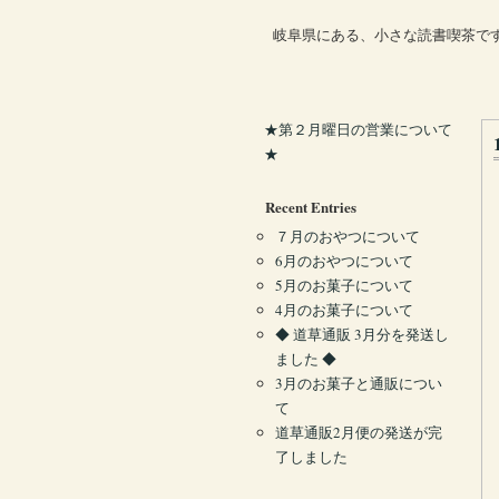
岐阜県にある、小さな読書喫茶で
★第２月曜日の営業について
★
Recent Entries
７月のおやつについて
6月のおやつについて
5月のお菓子について
4月のお菓子について
◆ 道草通販 3月分を発送し
ました ◆
3月のお菓子と通販につい
て
道草通販2月便の発送が完
了しました