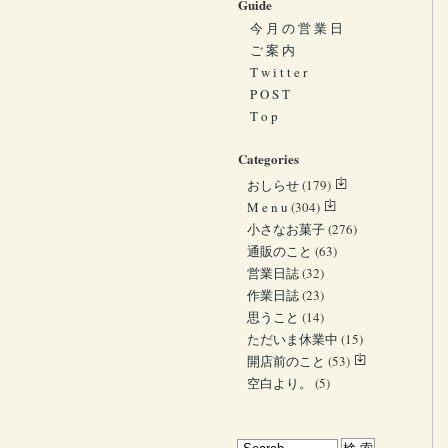
Guide
今 月 の 営 業 日
ご 案 内
T w i t t e r
P O S T
T o p
Categories
おしらせ
(179)
M e n u
(304)
小さなお菓子
(276)
通販のこと
(63)
営業日誌
(32)
作業日誌
(23)
思うこと
(14)
ただいま休業中
(15)
開店前のこと
(53)
空白より。
(5)