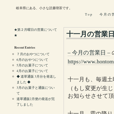
岐阜県にある、小さな読書喫茶です。
T o p
今 月 の 
★第２月曜日の営業について
十一月の営業
★
Recent Entries
– 今月の営業日 –
７月のおやつについて
6月のおやつについて
https://www.hontom
5月のお菓子について
4月のお菓子について
◆ 道草通販 3月分を発送し
十一月も、毎週土
ました ◆
（もし変更が生じ
3月のお菓子と通販につい
て
お知らせさせて頂
道草通販2月便の発送が完
了しました
十一月。霜の降り