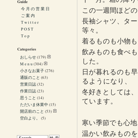
Guide
今 月 の 営 業 日
この一週間ほどの
ご 案 内
長袖シャツ、ター
T w i t t e r
P O S T
等々。
T o p
着るものも小物も
Categories
飲みものも食べも
おしらせ
(179)
した。
M e n u
(304)
小さなお菓子
(276)
日が暮れるのも早
通販のこと
(63)
るようになり、
営業日誌
(32)
作業日誌
(23)
冬好きとしては、
思うこと
(14)
ています。
ただいま休業中
(15)
開店前のこと
(53)
空白より。
(5)
寒い季節でも心地
温かい飲みものを