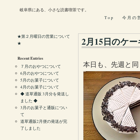
岐阜県にある、小さな読書喫茶です。
T o p
今 月 の 
★第２月曜日の営業について
2月15日のケー
★
Recent Entries
本日も、先週と同
７月のおやつについて
6月のおやつについて
5月のお菓子について
4月のお菓子について
◆ 道草通販 3月分を発送し
ました ◆
3月のお菓子と通販につい
て
道草通販2月便の発送が完
了しました