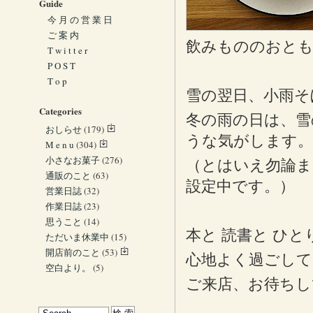
Guide
今 月 の 営 業 日
ご 案 内
飲みもののおとも
T w i t t e r
P O S T
T o p
雪の翌日、小雨そ
Categories
冬の雨の日は、雪
おしらせ
(179)
うな気がします。
M e n u
(304)
小さなお菓子
(276)
（とはいえ勿論ま
通販のこと
(63)
設定中です。）
営業日誌
(32)
作業日誌
(23)
思うこと
(14)
本と 読書と ひ
ただいま休業中
(15)
開店前のこと
(53)
心地よく過ごし
空白より。
(5)
ご来店、お待ちし