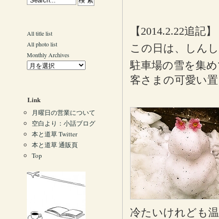
【2014.2.22追記】
All title list
All photo list
この日は、しんし
Monthly Archives
駐車場の雪を集め
客さまの可愛い置
Link
月曜日の営業について
空白より：小話ブログ
本と道草 Twitter
本と道草 通販頁
Top
冷たいけれども温