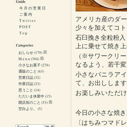
Guide
今 月 の 営 業 日
ご 案 内
アメリカ産のダ
T w i t t e r
P O S T
少々を加えてコト
T o p
石臼挽き全粒粉入
Categories
上に乗せて焼き上
おしらせ
(179)
（※サワークリー
M e n u
(304)
なるよう、若干変
小さなお菓子
(276)
通販のこと
(63)
小さなバニラアイ
営業日誌
(32)
て、お出しします
作業日誌
(23)
思うこと
(14)
お楽しみいただ
ただいま休業中
(15)
開店前のこと
(53)
空白より。
(5)
今日の小さな焼き
〔はちみつマドレ