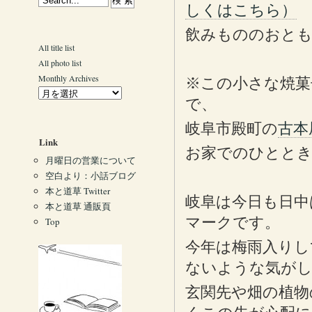
しくはこちら）
飲みもののおとも
All title list
All photo list
Monthly Archives
※この小さな焼菓
で、
岐阜市殿町の
古本
Link
お家でのひととき
月曜日の営業について
空白より：小話ブログ
本と道草 Twitter
岐阜は今日も日中
本と道草 通販頁
マークです。
Top
今年は梅雨入りし
ないような気が
玄関先や畑の植物