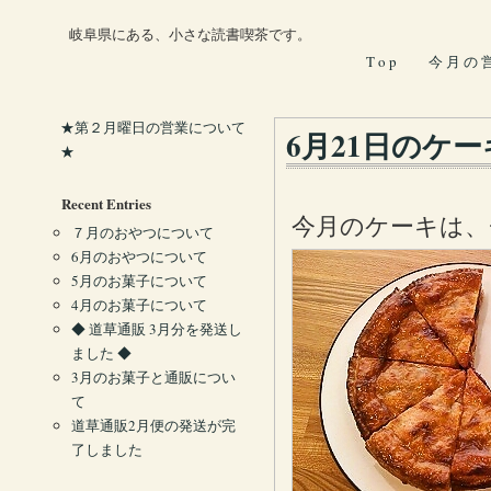
岐阜県にある、小さな読書喫茶です。
T o p
今 月 の 
★第２月曜日の営業について
6月21日のケー
★
Recent Entries
今月のケーキは、
７月のおやつについて
6月のおやつについて
5月のお菓子について
4月のお菓子について
◆ 道草通販 3月分を発送し
ました ◆
3月のお菓子と通販につい
て
道草通販2月便の発送が完
了しました