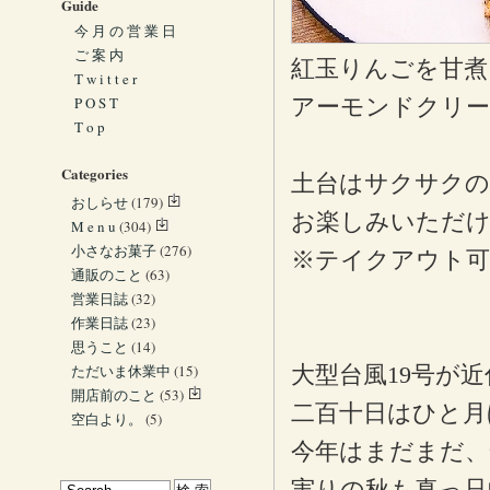
Guide
今 月 の 営 業 日
ご 案 内
紅玉りんごを甘煮
T w i t t e r
P O S T
アーモンドクリー
T o p
Categories
土台はサクサクの
おしらせ
(179)
お楽しみいただ
M e n u
(304)
小さなお菓子
(276)
※テイクアウト可
通販のこと
(63)
営業日誌
(32)
作業日誌
(23)
思うこと
(14)
ただいま休業中
(15)
大型台風19号が
開店前のこと
(53)
二百十日はひと月
空白より。
(5)
今年はまだまだ、
実りの秋も真っ只