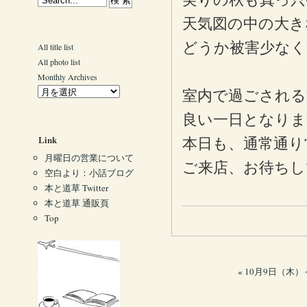
天気図の中の大き
どうか被害少なく
All title list
All photo list
Monthly Archives
室内で過ごされる
良い一日となりま
Link
本日も、通常通り
月曜日の営業について
ご来店、お待ちし
空白より：小話ブログ
本と道草 Twitter
本と道草 通販頁
Top
«
10月9日（木）～