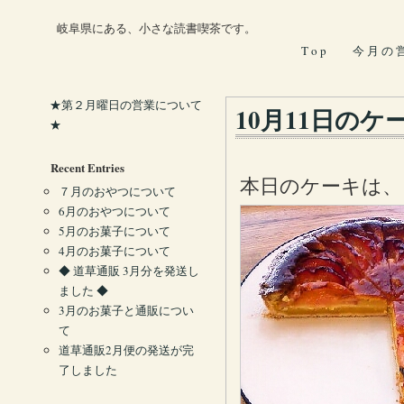
岐阜県にある、小さな読書喫茶です。
T o p
今 月 の 
★第２月曜日の営業について
10月11日のケ
★
Recent Entries
本日のケーキは
７月のおやつについて
6月のおやつについて
5月のお菓子について
4月のお菓子について
◆ 道草通販 3月分を発送し
ました ◆
3月のお菓子と通販につい
て
道草通販2月便の発送が完
了しました