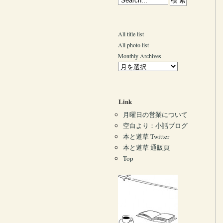
All title list
All photo list
Monthly Archives
Link
月曜日の営業について
空白より：小話ブログ
本と道草 Twitter
本と道草 通販頁
Top