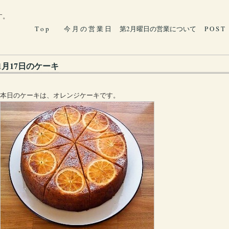
す。
T o p
今 月 の 営 業 日
第2月曜日の営業について
P O S T
1月17日のケーキ
本日のケーキは、オレンジケーキです。