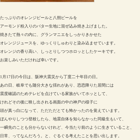
たっぷりのオレンジピールと八朔ピールを
アーモンド粉入りのバター生地に混ぜ込み焼き上げました。
焼きたて熱々の内に、グランマニエをしっかりきかせた
オレンジジュースを、ゆっくりしゅわりと染み込ませています。
オレンジの香り高い、しっとりしつつホロッとしたケーキです。
お楽しみいただければ幸いです。
1月17日の今日は、阪神大震災から丁度二十年目の日。
あの日、岐阜でも随分大きな揺れがあり、恐恐降りた居間には
震度確認のためテレビを点けている家族がいてホッとして、
けれどその後に映し出される画面の中の神戸の様子に
頭が真っ白になって、ただただとても怖かったのを覚えています。
ぼんやりしつつ登校したら、地震自体を知らなかった同級生もいて、
一瞬先のことも分からないけれど、今当たり前のように生きていること、
日常、ってなんだろう。と、ぐるぐる考えたことを思い出します。