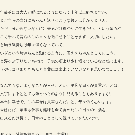
年齢的には大人と呼ばれるようになって十年以上経ちますが、
まだ当時の自分にちゃんと返せるような答えは分かりません。
ただ、分からないなりに出来るだけ穏やかに生きたい。という望みや、
ごく平凡で普通のこの日々を過ごせることをまず、大切にしたい。
と願う気持ちは年々強くなっていて、
いざという時きちんと動けるように、備えをちゃんとしておこう。
と浮かぶ守りたいものは、子供の頃より少し増えているなと感じます。
（やっぱりまだきちんと言葉には出来ていないなとも思いつつ……。）
なんでもないようなことが幸せ。とか、平凡な日々が貴重だ。とは、
文字にするととても薄っぺらのように見えることもありますが、
本当に幸せで、この幸せは貴重なんだ。と、年々強く思います。
今はただ、家事も仕事も趣味も全て含めたこの日々の生活を、
出来るだけ長く、日常のこととして続けていきたいです。
センター試験も始まる、1月第三土曜日。