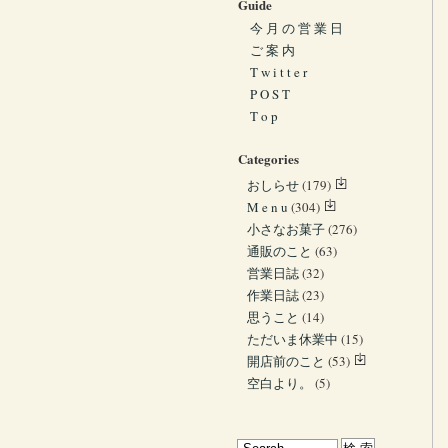
Guide
今 月 の 営 業 日
ご 案 内
T w i t t e r
P O S T
T o p
Categories
おしらせ
(179)
M e n u
(304)
小さなお菓子
(276)
通販のこと
(63)
営業日誌
(32)
作業日誌
(23)
思うこと
(14)
ただいま休業中
(15)
開店前のこと
(53)
空白より。
(5)