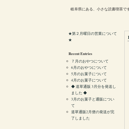
岐阜県にある、小さな読書喫茶で
★第２月曜日の営業について
★
Recent Entries
７月のおやつについて
6月のおやつについて
5月のお菓子について
4月のお菓子について
◆ 道草通販 3月分を発送し
ました ◆
3月のお菓子と通販につい
て
道草通販2月便の発送が完
了しました