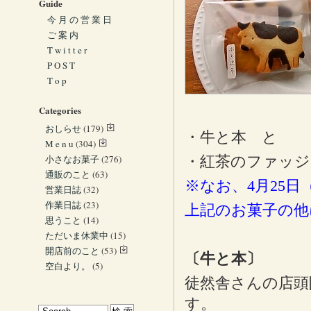
Guide
今 月 の 営 業 日
ご 案 内
T w i t t e r
P O S T
T o p
Categories
おしらせ
(179)
・牛と本 と
M e n u
(304)
小さなお菓子
(276)
・紅茶のファッジ
通販のこと
(63)
※なお、4月25日
営業日誌
(32)
作業日誌
(23)
上記のお菓子の他
思うこと
(14)
ただいま休業中
(15)
開店前のこと
(53)
〔牛と本〕
空白より。
(5)
徒然舎さんの店頭
す。