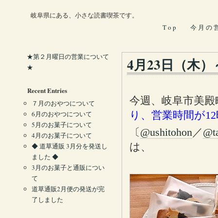
岐阜県にある、小さな読書喫茶です。
T o p
今 月 の 
★第２月曜日の営業について
4月23日（木
★
Recent Entries
今週、岐阜市美殿
７月のおやつについて
り、営業時間が1
6月のおやつについて
5月のお菓子について
〔
@ushitohon
／
@t
4月のお菓子について
は、
◆ 道草通販 3月分を発送し
ました ◆
3月のお菓子と通販につい
て
道草通販2月便の発送が完
了しました