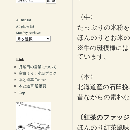
〈牛〉
All title list
All photo list
たっぷりの米粉を
Monthly Archives
ほんのりとお米
※牛の斑模様には
ています。
Link
月曜日の営業について
空白より：小話ブログ
〈本〉
本と道草 Twitter
本と道草 通販頁
北海道産の石臼挽
Top
昔ながらの素朴な
〔紅茶のファッジ
ほんのり紅茶風味