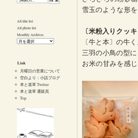
雪玉のような形
All title list
All photo list
〔米粉入りクッキ
Monthly Archives
〔牛と本〕の牛く
三羽の小鳥の型に
Link
お米の甘みを感じ
月曜日の営業について
空白より：小話ブログ
本と道草 Twitter
本と道草 通販頁
Top