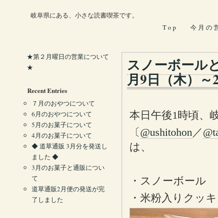
岐阜県にある、小さな読書喫茶です。
T o p
今 月 の 
★第２月曜日の営業について
スノーボールと
★
月9日（木）～2
Recent Entries
７月のおやつについて
本日午後1時頃、
6月のおやつについて
5月のお菓子について
〔
@ushitohon
／
@t
4月のお菓子について
は、
◆ 道草通販 3月分を発送し
ました ◆
3月のお菓子と通販につい
て
・スノーボール 
道草通販2月便の発送が完
・米粉入りクッキ
了しました