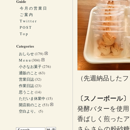
Guide
今 月 の 営 業 日
ご 案 内
T w i t t e r
P O S T
T o p
Categories
おしらせ
(179)
M e n u
(304)
小さなお菓子
(276)
通販のこと
(63)
（先週納品したフ
営業日誌
(32)
作業日誌
(23)
思うこと
(14)
〔スノーボール〕
ただいま休業中
(15)
開店前のこと
(53)
発酵バターを使用
空白より。
(5)
香ばしく煎った
さらさらの粉砂糖