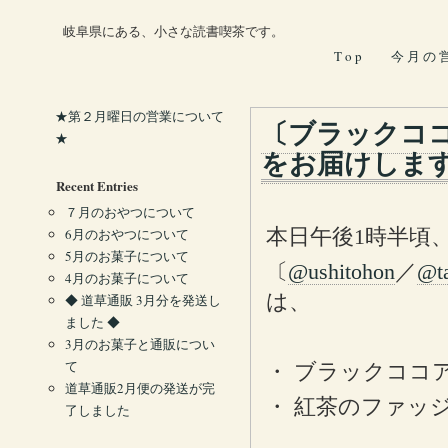
岐阜県にある、小さな読書喫茶です。
T o p
今 月 の 
★第２月曜日の営業について
〔ブラックコ
★
をお届けします（
Recent Entries
７月のおやつについて
本日午後1時半頃
6月のおやつについて
5月のお菓子について
〔
@ushitohon
／
@t
4月のお菓子について
は、
◆ 道草通販 3月分を発送し
ました ◆
3月のお菓子と通販につい
て
・ ブラックココ
道草通販2月便の発送が完
・ 紅茶のファッ
了しました