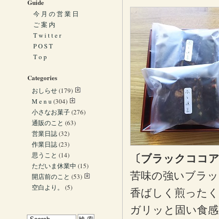
Guide
今 月 の 営 業 日
ご 案 内
T w i t t e r
P O S T
T o p
Categories
おしらせ
(179)
M e n u
(304)
小さなお菓子
(276)
通販のこと
(63)
営業日誌
(32)
作業日誌
(23)
思うこと
(14)
〔ブラックココ
ただいま休業中
(15)
苦味の強いブラッ
開店前のこと
(53)
空白より。
(5)
香ばしく煎ったく
ガリッと固い食感