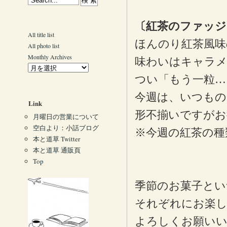
〔紅茶のファッジ
All title list
ほんのり紅茶風味
All photo list
Monthly Archives
味わいはキャラ
つい「もう一粒…
今週は、いつもの
Link
形不揃いですがお
月曜日の営業について
空白より：小話ブログ
※今週の紅茶の種
本と道草 Twitter
本と道草 通販頁
Top
季節のお菓子とい
それぞれにお楽
よろしくお願い