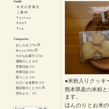
Guide
今 月 の 営 業 日
ご 案 内
T w i t t e r
P O S T
T o p
Categories
おしらせ
(179)
M e n u
(304)
小さなお菓子
(276)
通販のこと
(63)
営業日誌
(32)
作業日誌
(23)
思うこと
(14)
●米粉入りクッキ
ただいま休業中
(15)
開店前のこと
(53)
熊本県産の米粉と
空白より。
(5)
ます。
ほんのりとお米