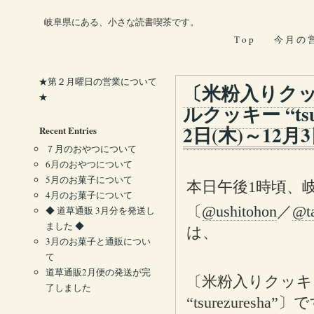
岐阜県にある、小さな読書喫茶です。
T o p
今 月 の 
★第２月曜日の営業について
〔米粉入りク
★
ルクッキー “ts
2日(木)～12
Recent Entries
７月のおやつについて
6月のおやつについて
5月のお菓子について
本日午後1時頃、
4月のお菓子について
〔
@ushitohon
／
@t
◆ 道草通販 3月分を発送し
ました ◆
は、
3月のお菓子と通販につい
て
道草通販2月便の発送が完
〔米粉入りクッキ
了しました
“tsurezuresha”