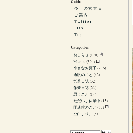
Guide
今 月 の 営 業 日
ご 案 内
T w i t t e r
P O S T
T o p
Categories
おしらせ
(179)
M e n u
(304)
小さなお菓子
(276)
通販のこと
(63)
営業日誌
(32)
作業日誌
(23)
思うこと
(14)
ただいま休業中
(15)
開店前のこと
(53)
空白より。
(5)