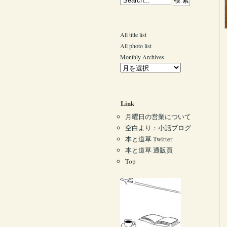
All title list
All photo list
Monthly Archives
Link
月曜日の営業について
空白より：小話ブログ
本と道草 Twitter
本と道草 通販頁
Top