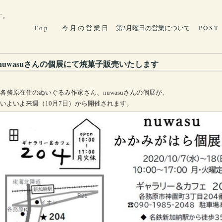
す。
T o p
今 月 の 営 業 日
第2月曜日の営業について
P O S T
nuwasuさんの個展にて焼菓子販売いたします
各務原在住のぬいぐるみ作家さん、nuwasuさんの個展が、
いよいよ来週（10月7日）から開催されます。