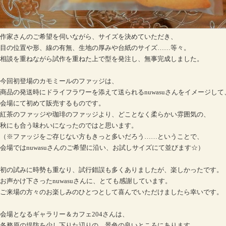
作家さんのご希望を伺いながら、サイズを決めていただき、
目の位置や形、線の有無、生地の厚みや台紙のサイズ……等々。
相談を重ねながら試作を重ねた上で型を発注し、無事完成しました。
今回初登場のカモミールのファッジは、
商品の発送時にドライフラワーを添えて送られるnuwasuさんをイメージして
会場にて初めて販売するものです。
紅茶のファッジや珈琲のファッジより、どことなく柔らかい雰囲気の、
秋にも合う味わいになったのではと思います。
（※ファッジをご存じない方もきっと多いだろう……ということで、
会場ではnuwasuさんのご希望に沿い、お試しサイズにて並びます☆）
初の試みに時勢も重なり、試行錯誤も多くありましたが、楽しかったです。
お声かけ下さったnuwasuさんに、とても感謝しています。
ご来場の方々のお楽しみのひとつとして喜んでいただけましたら幸いです。
会場となるギャラリー＆カフェ204さんは、
各務原の堤防を少し下りた辺りの、景色の良いところにあります。