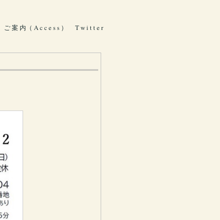
ご 案 内（ A c c e s s ）
T w i t t e r