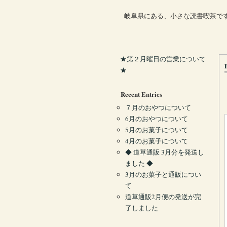
岐阜県にある、小さな読書喫茶で
★第２月曜日の営業について
★
Recent Entries
７月のおやつについて
6月のおやつについて
5月のお菓子について
4月のお菓子について
◆ 道草通販 3月分を発送し
ました ◆
3月のお菓子と通販につい
て
道草通販2月便の発送が完
了しました