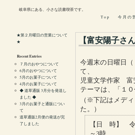
岐阜県にある、小さな読書喫茶です。
T o p
今 月 の 
★第２月曜日の営業について
【富安陽子さ
★
Recent Entries
今週末の日曜日（
７月のおやつについて
て、
6月のおやつについて
5月のお菓子について
児童文学作家 富
4月のお菓子について
テーマは、「１０
◆ 道草通販 3月分を発送し
ました ◆
（※下記はメディ
3月のお菓子と通販につい
た。）
て
道草通販2月便の発送が完
【日 時】 令
了しました
～3時