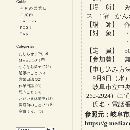
Guide
【場 所】 
今 月 の 営 業 日
ご 案 内
ス 1階 か
T w i t t e r
【講 師】 
P O S T
【対 象】 
T o p
・中高生
Categories
【定 員】 5
おしらせ
(179)
【参加費】 
M e n u
(304)
小さなお菓子
(276)
【申し込み方
通販のこと
(63)
9月9日（水）
営業日誌
(32)
作業日誌
(23)
岐阜市立中央図
思うこと
(14)
262-2924）
ただいま休業中
(15)
氏名・電話番
開店前のこと
(53)
空白より。
(5)
参照元：岐阜市
https://g-mediac