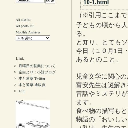
10-1.html
（※引用ここまで
All title list
子どもの頃から大
All photo list
Monthly Archives
る。
と知り、とても
今日（１０月1日
Link
あるとのこと。
月曜日の営業について
空白より：小話ブログ
児童文学に関心の
本と道草 Twitter
富安先生は謎解き
本と道草 通販頁
Top
昔話やミステリが
ます。
食べ物の描写もと
物語の「おいしい
（私は、先生のエ