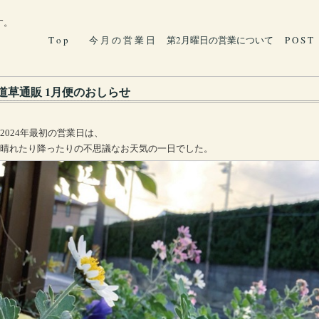
す。
T o p
今 月 の 営 業 日
第2月曜日の営業について
P O S T
道草通販 1月便のおしらせ
2024年最初の営業日は、
晴れたり降ったりの不思議なお天気の一日でした。