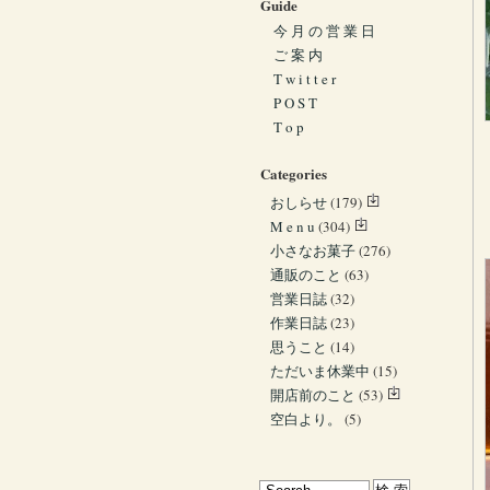
Guide
今 月 の 営 業 日
ご 案 内
T w i t t e r
P O S T
T o p
Categories
おしらせ
(179)
M e n u
(304)
小さなお菓子
(276)
通販のこと
(63)
営業日誌
(32)
作業日誌
(23)
思うこと
(14)
ただいま休業中
(15)
開店前のこと
(53)
空白より。
(5)