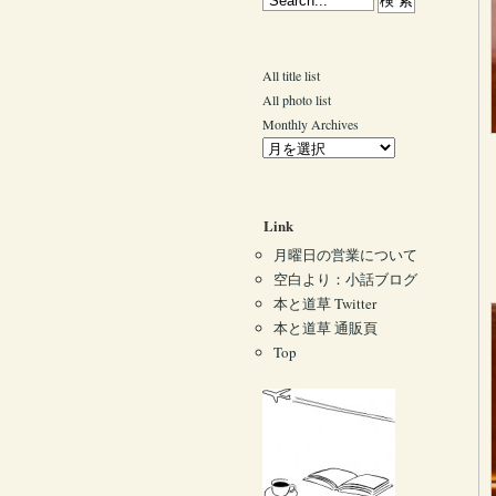
All title list
All photo list
Monthly Archives
Link
月曜日の営業について
空白より：小話ブログ
本と道草 Twitter
本と道草 通販頁
Top