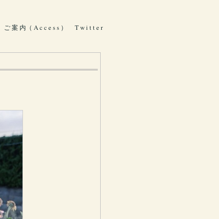
ご 案 内（ A c c e s s ）
T w i t t e r