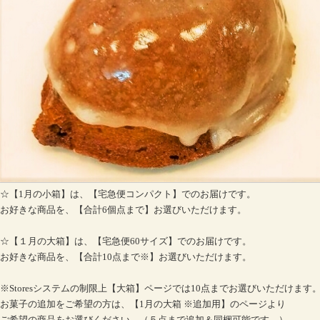
☆【1月の小箱】は、【宅急便コンパクト】でのお届けです。
お好きな商品を、【合計6個点まで】お選びいただけます。
☆【１月の大箱】は、【宅急便60サイズ】でのお届けです。
お好きな商品を、【合計10点まで※】お選びいただけます。
※Storesシステムの制限上【大箱】ページでは10点までお選びいただけます
お菓子の追加をご希望の方は、【1月の大箱 ※追加用】のページより
ご希望の商品をお選びください。（５点まで追加＆同梱可能です。）