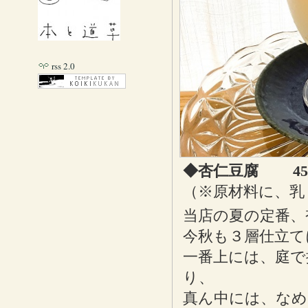
rss 2.0
◆杏仁豆腐 45
（※原材料に、乳
当店の夏の定番、
今秋も３層仕立て
一番上には、庭で
り、
真ん中には、なめ