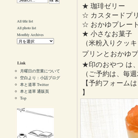
★ 珈琲ゼリー
☆ カスタードプ
All title list
☆ おかゆプレー
All photo list
★ 小さなお菓子
Monthly Archives
（米粉入りクッキ
プリンとおかゆプ
Link
★印のおやつ は
月曜日の営業について
（ご予約は、毎週
空白より：小話ブログ
【予約フォーム
本と道草 Twitter
本と道草 通販頁
】
Top