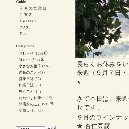
Guide
今 月 の 営 業 日
ご 案 内
T w i t t e r
P O S T
T o p
Categories
おしらせ
(179)
M e n u
(304)
長らくお休みを
小さなお菓子
(276)
来週（９月７日・
通販のこと
(63)
営業日誌
(32)
す。
作業日誌
(23)
思うこと
(14)
ただいま休業中
(15)
さて本日は、来週
開店前のこと
(53)
せです。
空白より。
(5)
９月のラインナッ
★ 杏仁豆腐