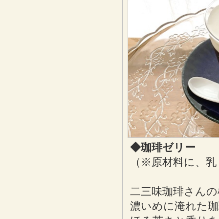
◆珈琲ゼリー 4
（※原材料に、乳
二三味珈琲さんの
濃いめに淹れた珈