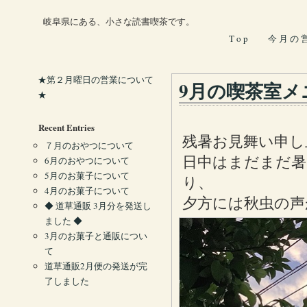
岐阜県にある、小さな読書喫茶です。
T o p
今 月 の 
★第２月曜日の営業について
9月の喫茶室メ
★
Recent Entries
残暑お見舞い申し
７月のおやつについて
日中はまだまだ暑
6月のおやつについて
5月のお菓子について
り、
4月のお菓子について
夕方には秋虫の声
◆ 道草通販 3月分を発送し
ました ◆
3月のお菓子と通販につい
て
道草通販2月便の発送が完
了しました