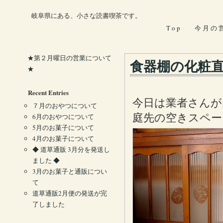
岐阜県にある、小さな読書喫茶です。
T o p
今 月 の 
★第２月曜日の営業について
食器棚の化粧
★
Recent Entries
今日は業者さんが
７月のおやつについて
庭先の空きスペー
6月のおやつについて
5月のお菓子について
4月のお菓子について
◆ 道草通販 3月分を発送し
ました ◆
3月のお菓子と通販につい
て
道草通販2月便の発送が完
了しました