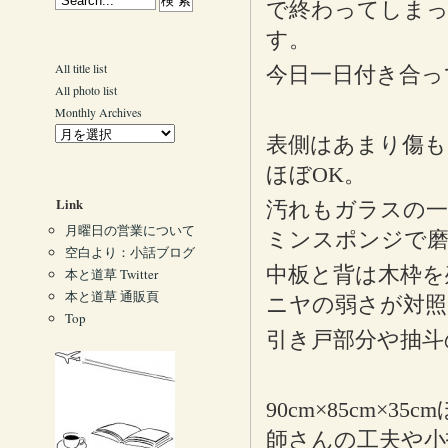
で終わってしま
す。
All title list
今日一日付き合っ
All photo list
Monthly Archives
表側はあまり傷も
ほぼOK。
Link
汚れもガラスの
月曜日の営業について
ミンスポンジで
空白より：小話ブログ
中板と背は木枠を
本と道草 Twitter
本と道草 通販頁
ニヤの弱さが対照
Top
引き戸部分や抽斗
90cm×85cm
師さんの工夫や小