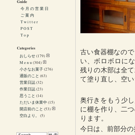
Guide
今 月 の 営 業 日
ご 案 内
T w i t t e r
P O S T
T o p
Categories
古い食器棚なので
おしらせ
(179)
い、ボロボロに
M e n u
(304)
小さなお菓子
(276)
残りの木部は全て
通販のこと
(63)
て塗り直し、空い
営業日誌
(32)
作業日誌
(23)
思うこと
(14)
奥行きをもう少し
ただいま休業中
(15)
に棚を作り、二つ
開店前のこと
(53)
空白より。
(5)
ります。
今日は、前部分の