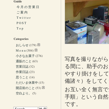
Guide
今 月 の 営 業 日
ご 案 内
T w i t t e r
P O S T
T o p
Categories
おしらせ
(179)
M e n u
(304)
小さなお菓子
(276)
写真を撮りながら
通販のこと
(63)
る間に、助手のお
営業日誌
(32)
作業日誌
(23)
やすり掛けをして
思うこと
(14)
備諸々）をしてく
ただいま休業中
(15)
開店前のこと
(53)
お互い全く無言で
空白より。
(5)
手順」という自然
です。