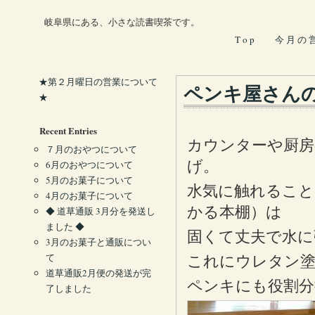
岐阜県にある、小さな読書喫茶です。
T o p
今 月 の 
★第２月曜日の営業について
ペンキ屋さん
★
Recent Entries
カウンターや厨房
７月のおやつについて
げ。
6月のおやつについて
5月のお菓子について
水気に触れること
4月のお菓子について
かる本棚）は
◆ 道草通販 3月分を発送し
ました ◆
固くて丈夫で水に
3月のお菓子と通販につい
て
これにウレタン塗
道草通販2月便の発送が完
ペンキにも役割分
了しました