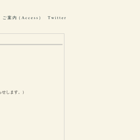
ご 案 内（ A c c e s s ）
T w i t t e r
らせします。）