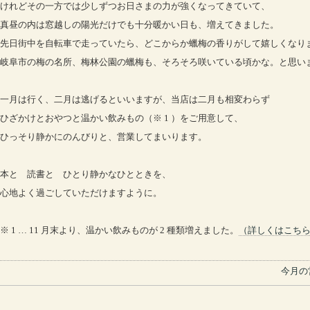
けれどその一方では少しずつお日さまの力が強くなってきていて、
真昼の内は窓越しの陽光だけでも十分暖かい日も、増えてきました。
先日街中を自転車で走っていたら、どこからか蠟梅の香りがして嬉しくなり
岐阜市の梅の名所、梅林公園の蠟梅も、そろそろ咲いている頃かな。と思い
一月は行く、二月は逃げるといいますが、当店は二月も相変わらず
ひざかけとおやつと温かい飲みもの（※ 1 ）をご用意して、
ひっそり静かにのんびりと、営業してまいります。
本と 読書と ひとり静かなひとときを、
心地よく過ごしていただけますように。
※ 1 … 11 月末より、温かい飲みものが 2 種類増えました。
（詳しくはこち
今月の