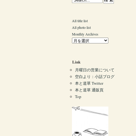
All title list
All photo list
Monthly Archives
Link
月曜日の営業について
空白より：小話ブログ
本と道草 Twitter
本と道草 通販頁
Top