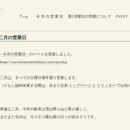
す。
T o p
今 月 の 営 業 日
第2月曜日の営業について
P O S T
二月の営業日
– 今月の営業日 –
のページを更新しました。
https://www.hontomichikusa.com/openday
二月は、すべての土曜日通常通り営業します。
（※もし臨時休業する際は、決まり次第
トップページ
と
ツイッター
でお知
寒越え二月。今年の岐阜は雪は降らねど寒さ厳しく、
まだまだ当分は、モコモコ重ね着の日々が続きそうです。