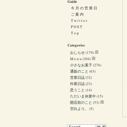
Guide
今 月 の 営 業 日
ご 案 内
T w i t t e r
P O S T
T o p
Categories
おしらせ
(179)
M e n u
(304)
小さなお菓子
(276)
通販のこと
(63)
営業日誌
(32)
作業日誌
(23)
思うこと
(14)
ただいま休業中
(15)
開店前のこと
(53)
空白より。
(5)