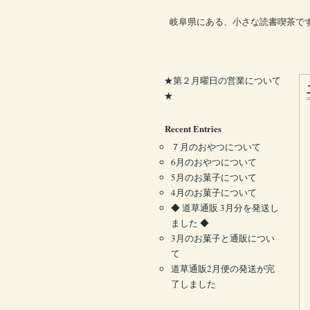
岐阜県にある、小さな読書喫茶で
★第２月曜日の営業について
★
Recent Entries
７月のおやつについて
6月のおやつについて
5月のお菓子について
4月のお菓子について
◆ 道草通販 3月分を発送し
ました ◆
3月のお菓子と通販につい
て
道草通販2月便の発送が完
了しました