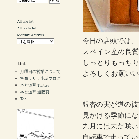
All title list
All photo list
Monthly Archives
今日の店頭では、
スペイン産の良質
しっとりもっち
Link
月曜日の営業について
よろしくお願い
空白より：小話ブログ
本と道草 Twitter
本と道草 通販頁
Top
銀杏の実が道の彼
見かける季節にな
九月には未だ咲い
自転車で走ってい