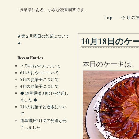
岐阜県にある、小さな読書喫茶です。
T o p
今 月 の 
★第２月曜日の営業について
10月18日のケ
★
Recent Entries
本日のケーキは
７月のおやつについて
6月のおやつについて
5月のお菓子について
4月のお菓子について
◆ 道草通販 3月分を発送し
ました ◆
3月のお菓子と通販につい
て
道草通販2月便の発送が完
了しました