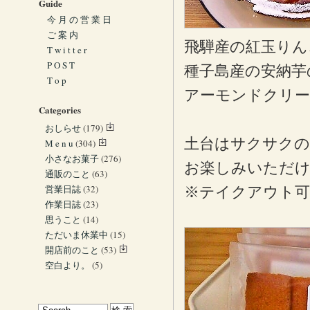
Guide
今 月 の 営 業 日
ご 案 内
飛騨産の紅玉りん
T w i t t e r
P O S T
種子島産の安納芋
T o p
アーモンドクリー
Categories
おしらせ
(179)
土台はサクサクの
M e n u
(304)
小さなお菓子
(276)
お楽しみいただ
通販のこと
(63)
営業日誌
(32)
※テイクアウト可
作業日誌
(23)
思うこと
(14)
ただいま休業中
(15)
開店前のこと
(53)
空白より。
(5)