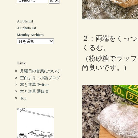
All title list
All photo list
Monthly Archives
２：両端をくっ
くるむ。
（粉砂糖でラップ
Link
尚良いです。）
月曜日の営業について
空白より：小話ブログ
本と道草 Twitter
本と道草 通販頁
Top