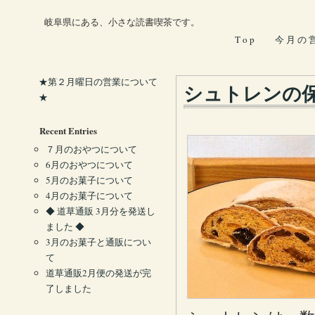
岐阜県にある、小さな読書喫茶です。
T o p
今 月 の 
★第２月曜日の営業について
シュトレンの
★
Recent Entries
７月のおやつについて
6月のおやつについて
5月のお菓子について
4月のお菓子について
◆ 道草通販 3月分を発送し
ました ◆
3月のお菓子と通販につい
て
道草通販2月便の発送が完
了しました