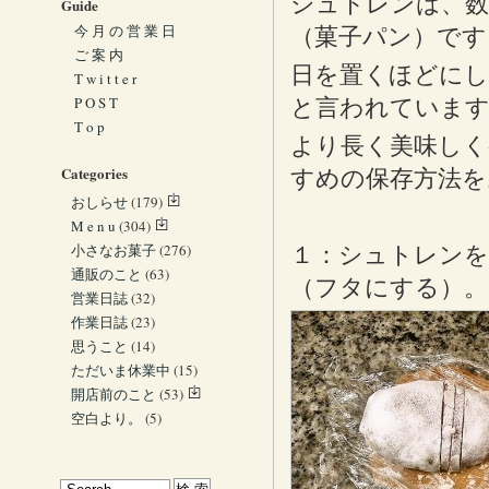
シュトレンは、数
Guide
今 月 の 営 業 日
（菓子パン）です
ご 案 内
日を置くほどにし
T w i t t e r
P O S T
と言われていま
T o p
より長く美味しく
Categories
すめの保存方法を
おしらせ
(179)
M e n u
(304)
小さなお菓子
(276)
１：シュトレンを
通販のこと
(63)
（フタにする）。
営業日誌
(32)
作業日誌
(23)
思うこと
(14)
ただいま休業中
(15)
開店前のこと
(53)
空白より。
(5)