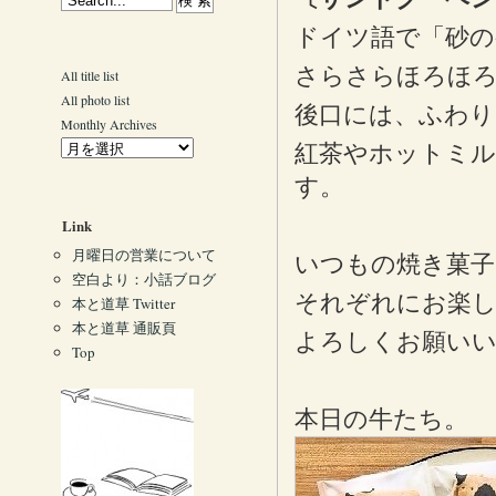
ドイツ語で「砂のケ
さらさらほろほろ
All title list
All photo list
後口には、ふわり
Monthly Archives
紅茶やホットミル
す。
Link
月曜日の営業について
いつもの焼き菓子
空白より：小話ブログ
それぞれにお楽
本と道草 Twitter
本と道草 通販頁
よろしくお願い
Top
本日の牛たち。