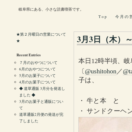
岐阜県にある、小さな読書喫茶です。
T o p
今 月 の 
★第２月曜日の営業について
3月3日（木）
★
Recent Entries
本日12時半頃、
７月のおやつについて
6月のおやつについて
〔
@ushitohon
／
@t
5月のお菓子について
子は、
4月のお菓子について
◆ 道草通販 3月分を発送し
ました ◆
・ 牛と本 と
3月のお菓子と通販につい
て
・ サンドクーヘ
道草通販2月便の発送が完
了しました