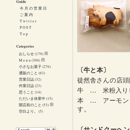
Guide
今 月 の 営 業 日
ご 案 内
T w i t t e r
P O S T
T o p
Categories
おしらせ
(179)
M e n u
(304)
小さなお菓子
(276)
〔牛と本〕
通販のこと
(63)
営業日誌
(32)
徒然舎さんの店頭
作業日誌
(23)
牛 … 米粉入り
思うこと
(14)
ただいま休業中
(15)
本 … アーモン
開店前のこと
(53)
す。
空白より。
(5)
〔サンドクーヘン