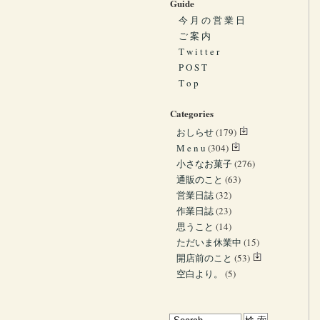
Guide
今 月 の 営 業 日
ご 案 内
T w i t t e r
P O S T
T o p
Categories
おしらせ
(179)
M e n u
(304)
小さなお菓子
(276)
通販のこと
(63)
営業日誌
(32)
作業日誌
(23)
思うこと
(14)
ただいま休業中
(15)
開店前のこと
(53)
空白より。
(5)