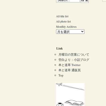
All title list
All photo list
Monthly Archives
Link
月曜日の営業について
空白より：小話ブログ
本と道草 Twitter
本と道草 通販頁
Top