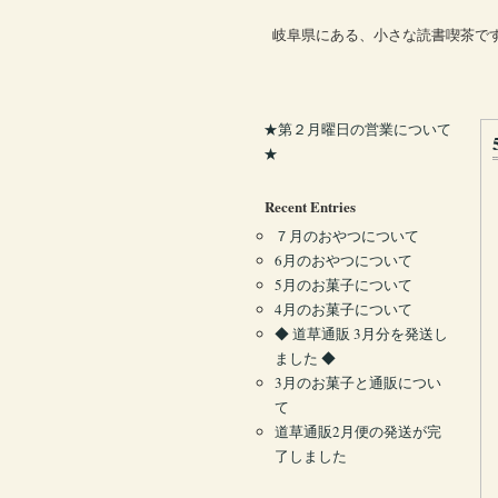
岐阜県にある、小さな読書喫茶で
★第２月曜日の営業について
★
Recent Entries
７月のおやつについて
6月のおやつについて
5月のお菓子について
4月のお菓子について
◆ 道草通販 3月分を発送し
ました ◆
3月のお菓子と通販につい
て
道草通販2月便の発送が完
了しました