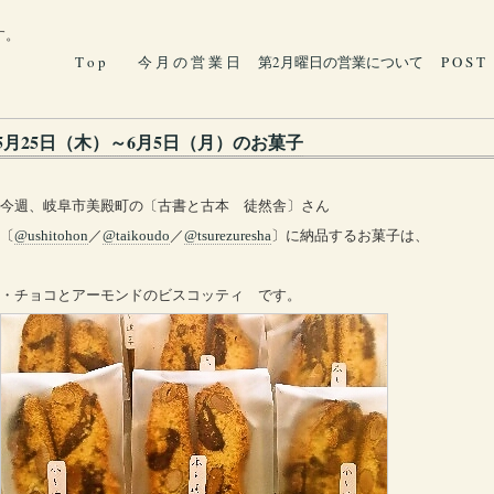
す。
T o p
今 月 の 営 業 日
第2月曜日の営業について
P O S T
5月25日（木）～6月5日（月）のお菓子
今週、岐阜市美殿町の〔古書と古本 徒然舎〕さん
〔
@ushitohon
／
@taikoudo
／
@tsurezuresha
〕に納品するお菓子は、
・チョコとアーモンドのビスコッティ です。