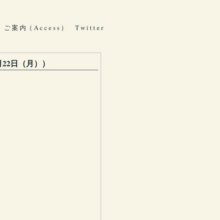
ご 案 内（ A c c e s s ）
T w i t t e r
月22日（月））