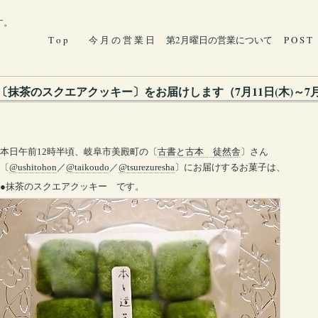
す。
T o p
今 月 の 営 業 日
第2月曜日の営業について
P O S T
〔抹茶のスクエアクッキー〕をお届けします（7月11日(木)～7
本日午前12時半頃、岐阜市美殿町の〔
古書と古本 徒然舎
〕さん
〔
@ushitohon
／
@taikoudo
／
@tsurezuresha
〕にお届けするお菓子は、
●抹茶のスクエアクッキー です。