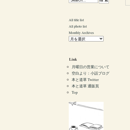
All title list
All photo list
Monthly Archives
Link
月曜日の営業について
空白より：小話ブログ
本と道草 Twitter
本と道草 通販頁
Top