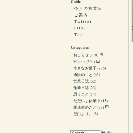
Guide
今 月 の 営 業 日
ご 案 内
T w i t t e r
P O S T
T o p
Categories
おしらせ
(179)
M e n u
(304)
小さなお菓子
(276)
通販のこと
(63)
営業日誌
(32)
作業日誌
(23)
思うこと
(14)
ただいま休業中
(15)
開店前のこと
(53)
空白より。
(5)