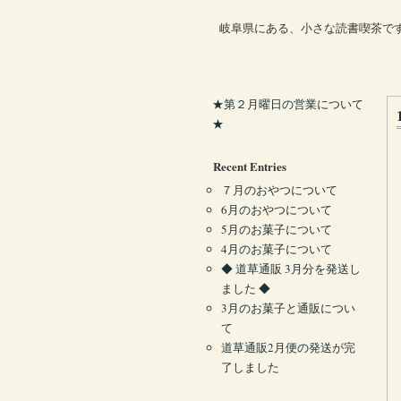
岐阜県にある、小さな読書喫茶で
★第２月曜日の営業について
★
Recent Entries
７月のおやつについて
6月のおやつについて
5月のお菓子について
4月のお菓子について
◆ 道草通販 3月分を発送し
ました ◆
3月のお菓子と通販につい
て
道草通販2月便の発送が完
了しました