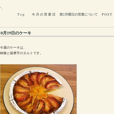
す。
T o p
今 月 の 営 業 日
第2月曜日の営業について
P O S T
10月19日のケーキ
今週のケーキは、
林檎と薩摩芋のタルトです。