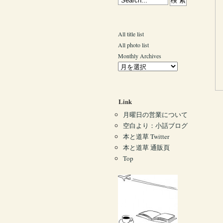
All title list
All photo list
Monthly Archives
Link
月曜日の営業について
空白より：小話ブログ
本と道草 Twitter
本と道草 通販頁
Top