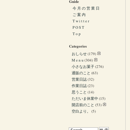
Guide
今 月 の 営 業 日
ご 案 内
T w i t t e r
P O S T
T o p
Categories
おしらせ
(179)
M e n u
(304)
小さなお菓子
(276)
通販のこと
(63)
営業日誌
(32)
作業日誌
(23)
思うこと
(14)
ただいま休業中
(15)
開店前のこと
(53)
空白より。
(5)