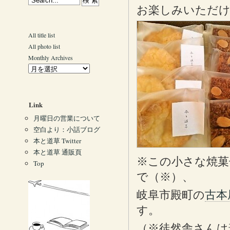
お楽しみいただ
All title list
All photo list
Monthly Archives
Link
月曜日の営業について
空白より：小話ブログ
本と道草 Twitter
本と道草 通販頁
※この小さな焼菓
Top
で（※）、
岐阜市殿町の
古本
す。
（※徒然舎さんは