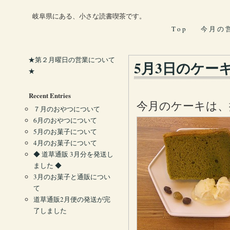
岐阜県にある、小さな読書喫茶です。
T o p
今 月 の 
★第２月曜日の営業について
5月3日のケー
★
Recent Entries
今月のケーキは、
７月のおやつについて
6月のおやつについて
5月のお菓子について
4月のお菓子について
◆ 道草通販 3月分を発送し
ました ◆
3月のお菓子と通販につい
て
道草通販2月便の発送が完
了しました