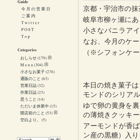
Guide
京都・宇治市の抹
今 月 の 営 業 日
ご 案 内
岐阜市柳ヶ瀬にあ
T w i t t e r
P O S T
小さなバニラア
T o p
なお、今月のケー
Categories
（※シフォンケー
おしらせ
(179)
M e n u
(304)
小さなお菓子
(276)
通販のこと
(63)
本日の焼き菓子は
営業日誌
(32)
作業日誌
(23)
モンドのシリア
思うこと
(14)
ゆで卵の黄身を裏
ただいま休業中
(15)
開店前のこと
(53)
の薄焼きクッキー
空白より。
(5)
アーモンドが香ば
ン産の黒糖）入り