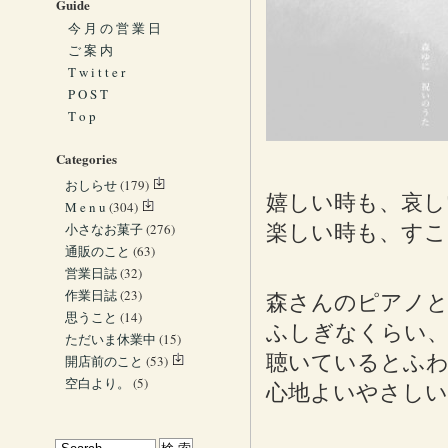
Guide
今 月 の 営 業 日
ご 案 内
T w i t t e r
P O S T
T o p
Categories
おしらせ
(179)
嬉しい時も、哀し
M e n u
(304)
小さなお菓子
(276)
楽しい時も、すこ
通販のこと
(63)
営業日誌
(32)
作業日誌
(23)
森さんのピアノ
思うこと
(14)
ふしぎなくらい
ただいま休業中
(15)
聴いているとふ
開店前のこと
(53)
空白より。
(5)
心地よいやさしい