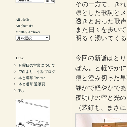
その一方で、きれ
凛とした歌詞とメ
All title list
透きとおった歌声
All photo list
また日々を歩いて
Monthly Archives
明るく湧いてく
今回の新譜はとり
Link
月曜日の営業について
ぽん。と軽やかに
空白より：小話ブログ
凛と澄み切った早
本と道草 Twitter
本と道草 通販頁
静かで軽やかであ
Top
夜明けの空と光の
（装釘も、まさに