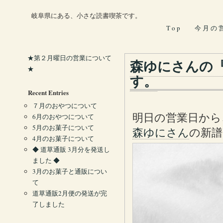
岐阜県にある、小さな読書喫茶です。
T o p
今 月 の 
★第２月曜日の営業について
森ゆにさんの
★
す。
Recent Entries
７月のおやつについて
明日の営業日から
6月のおやつについて
5月のお菓子について
森ゆにさん
の新譜
4月のお菓子について
◆ 道草通販 3月分を発送し
ました ◆
3月のお菓子と通販につい
て
道草通販2月便の発送が完
了しました