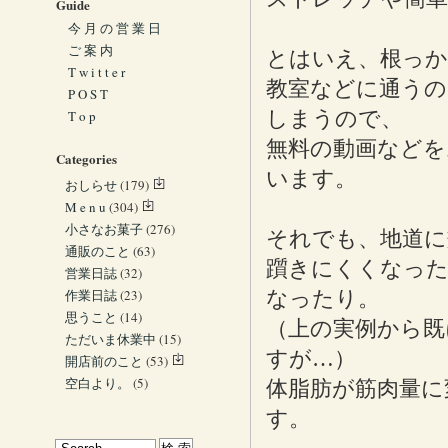
Guide
今 月 の 営 業 日
ご 案 内
とはいえ、根っか
T w i t t e r
教室などに通うの
P O S T
しまうので、
T o p
無料の動画などを
Categories
います。
おしらせ
(179)
M e n u
(304)
小さなお菓子
(276)
それでも、地道に
通販のこと
(63)
躓きにくくなった
営業日誌
(32)
作業日誌
(23)
なったり。
思うこと
(14)
（上の実例から既
ただいま休業中
(15)
すが…）
開店前のこと
(53)
空白より。
(5)
体脂肪が筋肉量に
す。