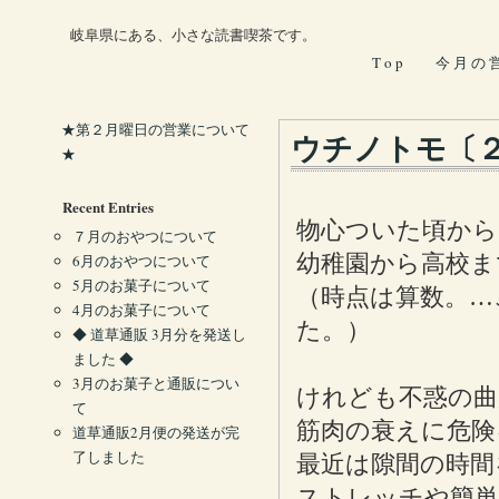
岐阜県にある、小さな読書喫茶です。
T o p
今 月 の 
★第２月曜日の営業について
ウチノトモ〔
★
Recent Entries
物心ついた頃から
７月のおやつについて
幼稚園から高校ま
6月のおやつについて
5月のお菓子について
（時点は算数。…
4月のお菓子について
た。）
◆ 道草通販 3月分を発送し
ました ◆
3月のお菓子と通販につい
けれども不惑の曲
て
筋肉の衰えに危険
道草通販2月便の発送が完
了しました
最近は隙間の時間
ストレッチや簡