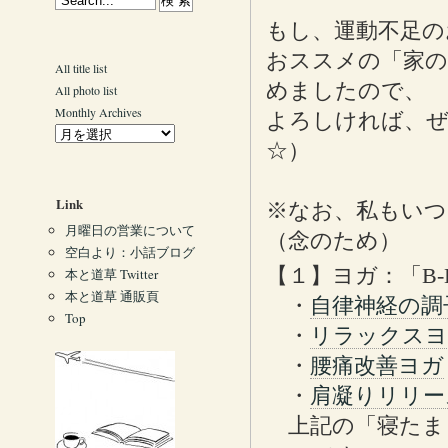
もし、運動不足の
おススメの「家の
All title list
めましたので、
All photo list
Monthly Archives
よろしければ、ぜ
☆）
Link
※なお、私もいつ
月曜日の営業について
（念のため）
空白より：小話ブログ
【１】ヨガ：「B-L
本と道草 Twitter
本と道草 通販頁
・
自律神経の調
Top
・
リラックスヨ
・
腰痛改善ヨガ
・
肩凝りリリー
上記の「寝たま