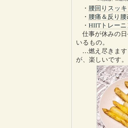
・
腰回りスッキ
・
腰痛＆反り腰
・
HIITトレ
仕事が休みの日
いるもの。
…燃え尽きます
が、楽しいです。