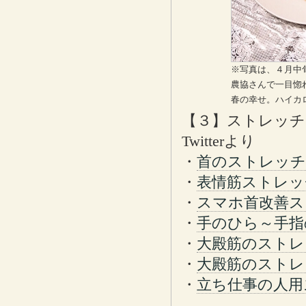
※写真は、４月中
農協さんで一目惚
春の幸せ。ハイカ
【３】ストレッチ：
Twitterより
・
首のストレッチ
・
表情筋ストレッ
・
スマホ首改善ス
・
手のひら～手指
・
大殿筋のストレ
・
大殿筋のストレ
・
立ち仕事の人用