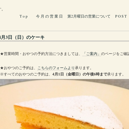
す。
T o p
今 月 の 営 業 日
第2月曜日の営業について
P O S T
4月3日（日）のケーキ
★営業時間・おやつの予約方法につきましては、
「ご案内」
のページをご確
★おやつのご予約は、
こちらのフォームより
承ります。
※すべてのおやつのご予約は、
4月1日（金曜日）の午後6時まで
承ります。