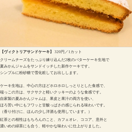
【ヴィクトリアサンドケーキ】
320円／1カット
クリームチーズをたっぷり練り込んだ2枚のバターケーキ生地で
夏みかんジャムをサンドイッチした新作ケーキです。
シンプルに粉砂糖で雪化粧してお出しします。
ケーキ生地は、中心の方ほどホロホロしっとりとした食感で、
端っこの方は、サクサクと軽いクッキーのような食感です。
自家製の夏みかんジャムは、果皮と果汁の両方を使い、
ほろ苦い中にもフワッと甘酸っぱさの感じられる味わいです。
（香り付けに、ほんの少し洋酒も使用しています。）
紅茶との相性はもちろんのこと、カフェオレ、ココア、意外と
濃いめの緑茶にも合う、軽やかな味わいに仕上がりました。