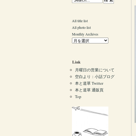
All title list
All photo list
Monthly Archives
Link
月曜日の営業について
空白より：小話ブログ
本と道草 Twitter
本と道草 通販頁
Top