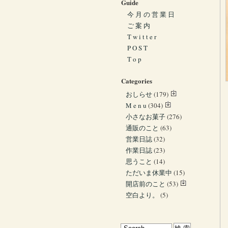
Guide
今 月 の 営 業 日
ご 案 内
T w i t t e r
P O S T
T o p
Categories
おしらせ
(179)
M e n u
(304)
小さなお菓子
(276)
通販のこと
(63)
営業日誌
(32)
作業日誌
(23)
思うこと
(14)
ただいま休業中
(15)
開店前のこと
(53)
空白より。
(5)