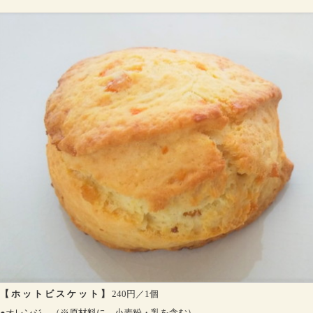
【 ホ ッ ト ビ ス ケ ッ ト 】
240円／1個
●オレンジ （※原材料に、小麦粉・乳を含む）