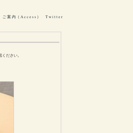
ご 案 内（ A c c e s s ）
T w i t t e r
認ください。