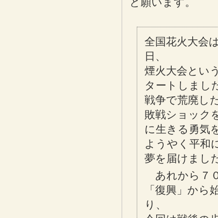
と願います。
全国花火大会
日、
煙火大会とい
タートしまし
戦争で荒廃し
敗戦ショック
に生きる勇気
ようやく平和
夢を届けまし
あれから７
「復興」から
り、