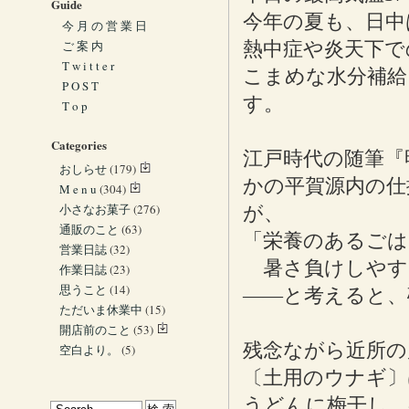
Guide
今年の夏も、日中
今 月 の 営 業 日
ご 案 内
熱中症や炎天下で
T w i t t e r
こまめな水分補給
P O S T
す。
T o p
Categories
江戸時代の随筆『
おしらせ
(179)
かの平賀源内の仕
M e n u
(304)
小さなお菓子
(276)
が、
通販のこと
(63)
「栄養のあるご
営業日誌
(32)
暑さ負けしやす
作業日誌
(23)
思うこと
(14)
――と考えると、
ただいま休業中
(15)
開店前のこと
(53)
残念ながら近所の
空白より。
(5)
〔土用のウナギ〕
うどんに梅干し、