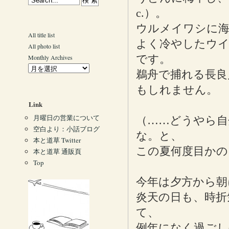
c.）。
ウルメイワシに海
All title list
よく冷やしたウ
All photo list
です。
Monthly Archives
鵜舟で捕れる長良
もしれません。
Link
月曜日の営業について
（……どうやら自
空白より：小話ブログ
な。と、
本と道草 Twitter
この夏何度目かの
本と道草 通販頁
Top
今年は夕方から朝
炎天の日も、時折
て、
例年になく過ごし