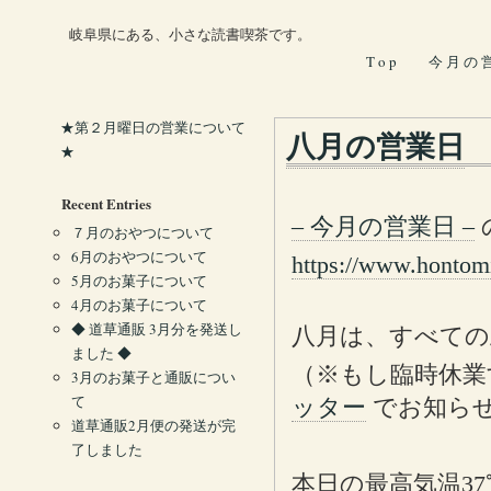
岐阜県にある、小さな読書喫茶です。
T o p
今 月 の 
★第２月曜日の営業について
八月の営業日
★
Recent Entries
– 今月の営業日 –
７月のおやつについて
6月のおやつについて
https://www.hontom
5月のお菓子について
4月のお菓子について
◆ 道草通販 3月分を発送し
八月は、すべての
ました ◆
（※もし臨時休業
3月のお菓子と通販につい
て
ッター
でお知ら
道草通販2月便の発送が完
了しました
本日の最高気温3