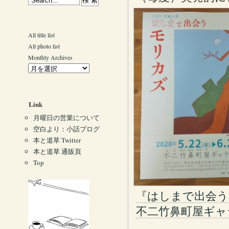
All title list
All photo list
Monthly Archives
Link
月曜日の営業について
空白より：小話ブログ
本と道草 Twitter
本と道草 通販頁
Top
『はしまで出会う
不二竹鼻町屋ギャ