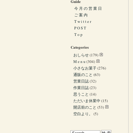
Guide
今 月 の 営 業 日
ご 案 内
T w i t t e r
P O S T
T o p
Categories
おしらせ
(179)
M e n u
(304)
小さなお菓子
(276)
通販のこと
(63)
営業日誌
(32)
作業日誌
(23)
思うこと
(14)
ただいま休業中
(15)
開店前のこと
(53)
空白より。
(5)