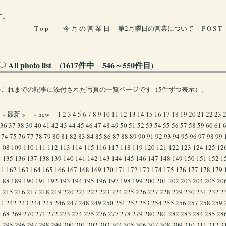
す。
T o p
今 月 の 営 業 日
第2月曜日の営業について
P O S T
All photo list (1617件中 546～550件目)
※これまでの記事に添付された写真の一覧ページです（5件ずつ表示）。
« 最新 »
« new
1
2
3
4
5
6
7
8
9
10
11
12
13
14
15
16
17
18
19
20
21
22
23
36
37
38
39
40
41
42
43
44
45
46
47
48
49
50
51
52
53
54
55
56
57
58
59
60
61
74
75
76
77
78
79
80
81
82
83
84
85
86
87
88
89
90
91
92
93
94
95
96
97
98
99
08
109
110
111
112
113
114
115
116
117
118
119
120
121
122
123
124
125
12
135
136
137
138
139
140
141
142
143
144
145
146
147
148
149
150
151
152
1
1
162
163
164
165
166
167
168
169
170
171
172
173
174
175
176
177
178
179
88
189
190
191
192
193
194
195
196
197
198
199
200
201
202
203
204
205
20
215
216
217
218
219
220
221
222
223
224
225
226
227
228
229
230
231
232
2
1
242
243
244
245
246
247
248
249
250
251
252
253
254
255
256
257
258
259
68
269
270
271
272
273
274
275
276
277
278
279
280
281
282
283
284
285
28
295
296
297
298
299
300
301
302
303
304
305
306
307
308
309
310
311
312
3