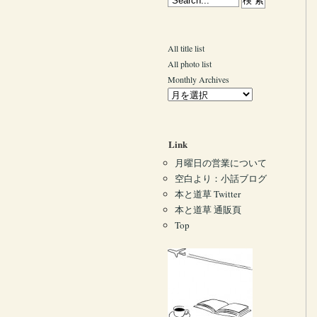
All title list
All photo list
Monthly Archives
Link
月曜日の営業について
空白より：小話ブログ
本と道草 Twitter
本と道草 通販頁
Top