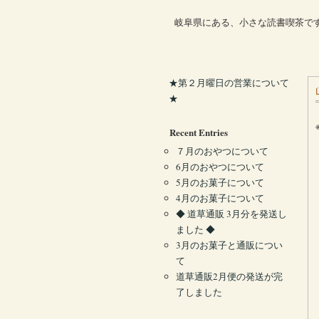
岐阜県にある、小さな読書喫茶で
★第２月曜日の営業について
★
Recent Entries
７月のおやつについて
6月のおやつについて
5月のお菓子について
4月のお菓子について
◆ 道草通販 3月分を発送し
ました ◆
3月のお菓子と通販につい
て
道草通販2月便の発送が完
了しました