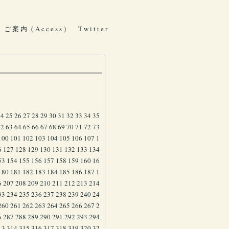
ご 案 内（ A c c e s s ）
T w i t t e r
24
25
26
27
28
29
30
31
32
33
34
35
62
63
64
65
66
67
68
69
70
71
72
73
100
101
102
103
104
105
106
107
1
6
127
128
129
130
131
132
133
134
53
154
155
156
157
158
159
160
16
180
181
182
183
184
185
186
187
1
6
207
208
209
210
211
212
213
214
33
234
235
236
237
238
239
240
24
260
261
262
263
264
265
266
267
2
6
287
288
289
290
291
292
293
294
13
314
315
316
317
318
319
320
32