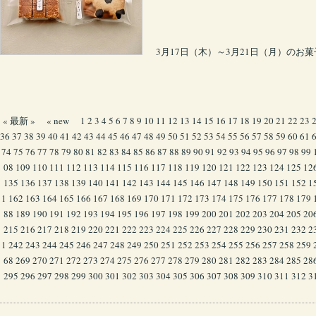
3月17日（木）～3月21日（月）のお菓
« 最新 »
« new
1
2
3
4
5
6
7
8
9
10
11
12
13
14
15
16
17
18
19
20
21
22
23
36
37
38
39
40
41
42
43
44
45
46
47
48
49
50
51
52
53
54
55
56
57
58
59
60
61
74
75
76
77
78
79
80
81
82
83
84
85
86
87
88
89
90
91
92
93
94
95
96
97
98
99
08
109
110
111
112
113
114
115
116
117
118
119
120
121
122
123
124
125
12
135
136
137
138
139
140
141
142
143
144
145
146
147
148
149
150
151
152
1
1
162
163
164
165
166
167
168
169
170
171
172
173
174
175
176
177
178
179
88
189
190
191
192
193
194
195
196
197
198
199
200
201
202
203
204
205
20
215
216
217
218
219
220
221
222
223
224
225
226
227
228
229
230
231
232
2
1
242
243
244
245
246
247
248
249
250
251
252
253
254
255
256
257
258
259
68
269
270
271
272
273
274
275
276
277
278
279
280
281
282
283
284
285
28
295
296
297
298
299
300
301
302
303
304
305
306
307
308
309
310
311
312
3