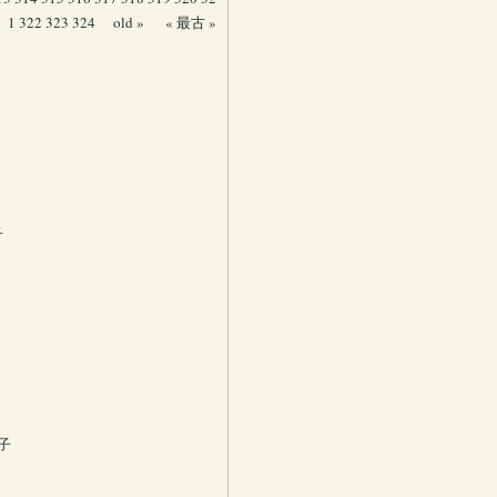
1
322
323
324
old »
« 最古 »
子
子