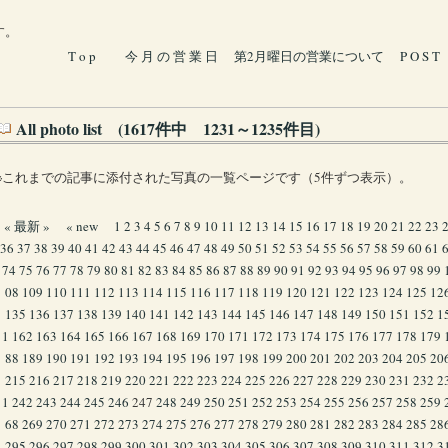
す。
T o p
今 月 の 営 業 日
第2月曜日の営業について
P O S T
All photo list (1617件中 1231～1235件目)
※これまでの記事に添付された写真の一覧ページです（5件ずつ表示）。
« 最新 »
« new
1
2
3
4
5
6
7
8
9
10
11
12
13
14
15
16
17
18
19
20
21
22
23
36
37
38
39
40
41
42
43
44
45
46
47
48
49
50
51
52
53
54
55
56
57
58
59
60
61
74
75
76
77
78
79
80
81
82
83
84
85
86
87
88
89
90
91
92
93
94
95
96
97
98
99
08
109
110
111
112
113
114
115
116
117
118
119
120
121
122
123
124
125
12
135
136
137
138
139
140
141
142
143
144
145
146
147
148
149
150
151
152
1
1
162
163
164
165
166
167
168
169
170
171
172
173
174
175
176
177
178
179
88
189
190
191
192
193
194
195
196
197
198
199
200
201
202
203
204
205
20
215
216
217
218
219
220
221
222
223
224
225
226
227
228
229
230
231
232
2
1
242
243
244
245
246
247
248
249
250
251
252
253
254
255
256
257
258
259
68
269
270
271
272
273
274
275
276
277
278
279
280
281
282
283
284
285
28
295
296
297
298
299
300
301
302
303
304
305
306
307
308
309
310
311
312
3