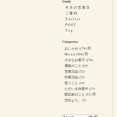
Guide
今 月 の 営 業 日
ご 案 内
T w i t t e r
P O S T
T o p
Categories
おしらせ
(179)
M e n u
(304)
小さなお菓子
(276)
通販のこと
(63)
営業日誌
(32)
作業日誌
(23)
思うこと
(14)
ただいま休業中
(15)
開店前のこと
(53)
空白より。
(5)