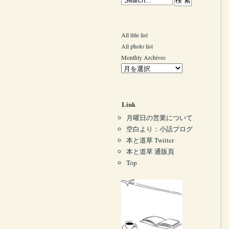
All title list
All photo list
Monthly Archives
Link
月曜日の営業について
空白より：小話ブログ
本と道草 Twitter
本と道草 通販頁
Top