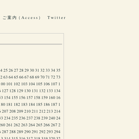
ご 案 内（ A c c e s s ）
T w i t t e r
24
25
26
27
28
29
30
31
32
33
34
35
62
63
64
65
66
67
68
69
70
71
72
73
100
101
102
103
104
105
106
107
1
6
127
128
129
130
131
132
133
134
53
154
155
156
157
158
159
160
16
180
181
182
183
184
185
186
187
1
6
207
208
209
210
211
212
213
214
33
234
235
236
237
238
239
240
24
260
261
262
263
264
265
266
267
2
6
287
288
289
290
291
292
293
294
13
314
315
316
317
318
319
320
32