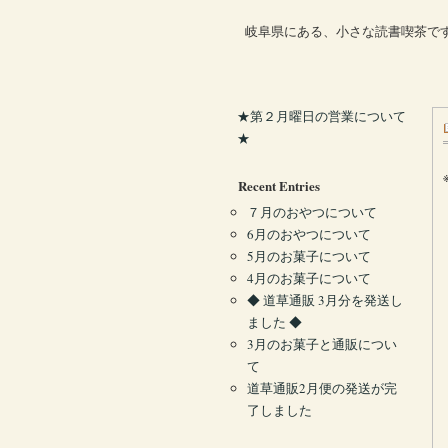
岐阜県にある、小さな読書喫茶で
★第２月曜日の営業について
★
Recent Entries
７月のおやつについて
6月のおやつについて
5月のお菓子について
4月のお菓子について
◆ 道草通販 3月分を発送し
ました ◆
3月のお菓子と通販につい
て
道草通販2月便の発送が完
了しました