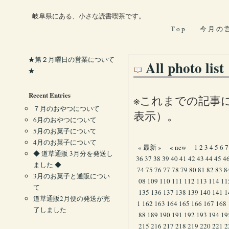
岐阜県にある、小さな読書喫茶です。
T o p
今 月 の 
★第２月曜日の営業について
All photo l
★
Recent Entries
※これまでの記事
７月のおやつについて
表示）。
6月のおやつについて
5月のお菓子について
4月のお菓子について
« 最新 »
« new
1
2
3
4
5
6
7
◆ 道草通販 3月分を発送し
36
37
38
39
40
41
42
43
44
45
4
ました ◆
74
75
76
77
78
79
80
81
82
83
8
3月のお菓子と通販につい
08
109
110
111
112
113
114
11
て
135
136
137
138
139
140
141
1
道草通販2月便の発送が完
1
162
163
164
165
166
167
168
了しました
88
189
190
191
192
193
194
19
215
216
217
218
219
220
221
2