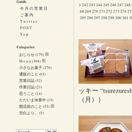
Guide
1
242
243
244
245
246
247
248
今 月 の 営 業 日
68
269
270
271
272
273
274
27
ご 案 内
295
296
297
298
299
300
301
3
T w i t t e r
P O S T
T o p
Categories
おしらせ
(179)
M e n u
(304)
小さなお菓子
(276)
通販のこと
(63)
営業日誌
(32)
作業日誌
(23)
ッキー “tsurezu
思うこと
(14)
（月））
ただいま休業中
(15)
開店前のこと
(53)
空白より。
(5)