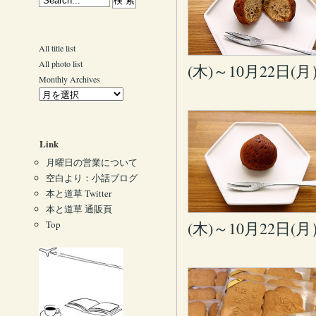
All title list
All photo list
(木)～10月22日(
Monthly Archives
Link
月曜日の営業について
空白より：小話ブログ
本と道草 Twitter
本と道草 通販頁
Top
(木)～10月22日(