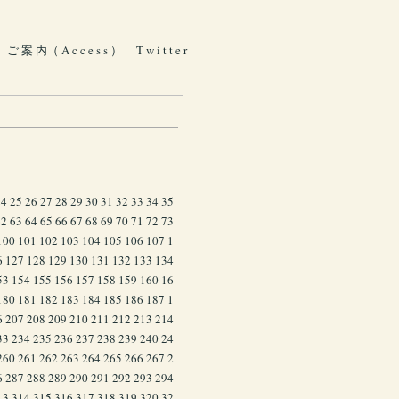
ご 案 内（ A c c e s s ）
T w i t t e r
24
25
26
27
28
29
30
31
32
33
34
35
62
63
64
65
66
67
68
69
70
71
72
73
100
101
102
103
104
105
106
107
1
6
127
128
129
130
131
132
133
134
53
154
155
156
157
158
159
160
16
180
181
182
183
184
185
186
187
1
6
207
208
209
210
211
212
213
214
33
234
235
236
237
238
239
240
24
260
261
262
263
264
265
266
267
2
6
287
288
289
290
291
292
293
294
13
314
315
316
317
318
319
320
32