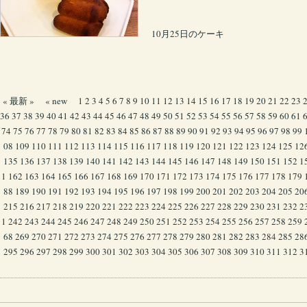
10月25日のケーキ
« 最新 »
« new
1
2
3
4
5
6
7
8
9
10
11
12
13
14
15
16
17
18
19
20
21
22
23
36
37
38
39
40
41
42
43
44
45
46
47
48
49
50
51
52
53
54
55
56
57
58
59
60
61
74
75
76
77
78
79
80
81
82
83
84
85
86
87
88
89
90
91
92
93
94
95
96
97
98
99
08
109
110
111
112
113
114
115
116
117
118
119
120
121
122
123
124
125
12
135
136
137
138
139
140
141
142
143
144
145
146
147
148
149
150
151
152
1
1
162
163
164
165
166
167
168
169
170
171
172
173
174
175
176
177
178
179
88
189
190
191
192
193
194
195
196
197
198
199
200
201
202
203
204
205
20
215
216
217
218
219
220
221
222
223
224
225
226
227
228
229
230
231
232
2
1
242
243
244
245
246
247
248
249
250
251
252
253
254
255
256
257
258
259
68
269
270
271
272
273
274
275
276
277
278
279
280
281
282
283
284
285
28
295
296
297
298
299
300
301
302
303
304
305
306
307
308
309
310
311
312
3