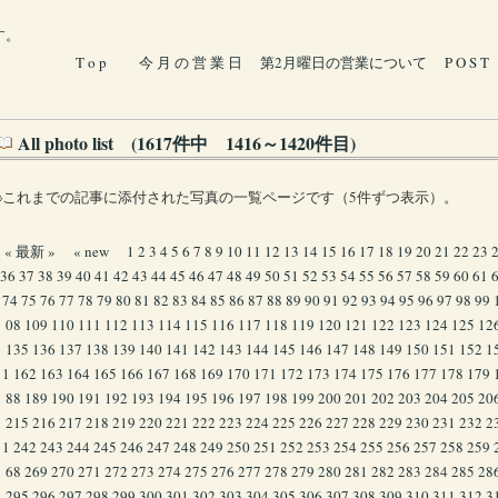
す。
T o p
今 月 の 営 業 日
第2月曜日の営業について
P O S T
All photo list (1617件中 1416～1420件目)
※これまでの記事に添付された写真の一覧ページです（5件ずつ表示）。
« 最新 »
« new
1
2
3
4
5
6
7
8
9
10
11
12
13
14
15
16
17
18
19
20
21
22
23
36
37
38
39
40
41
42
43
44
45
46
47
48
49
50
51
52
53
54
55
56
57
58
59
60
61
74
75
76
77
78
79
80
81
82
83
84
85
86
87
88
89
90
91
92
93
94
95
96
97
98
99
08
109
110
111
112
113
114
115
116
117
118
119
120
121
122
123
124
125
12
135
136
137
138
139
140
141
142
143
144
145
146
147
148
149
150
151
152
1
1
162
163
164
165
166
167
168
169
170
171
172
173
174
175
176
177
178
179
88
189
190
191
192
193
194
195
196
197
198
199
200
201
202
203
204
205
20
215
216
217
218
219
220
221
222
223
224
225
226
227
228
229
230
231
232
2
1
242
243
244
245
246
247
248
249
250
251
252
253
254
255
256
257
258
259
68
269
270
271
272
273
274
275
276
277
278
279
280
281
282
283
284
285
28
295
296
297
298
299
300
301
302
303
304
305
306
307
308
309
310
311
312
3