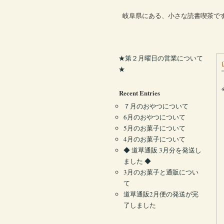
岐阜県にある、小さな読書喫茶で
★第２月曜日の営業について
★
Recent Entries
７月のおやつについて
6月のおやつについて
5月のお菓子について
4月のお菓子について
◆ 道草通販 3月分を発送し
ました ◆
3月のお菓子と通販につい
て
道草通販2月便の発送が完
了しました