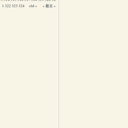
1
322
323
324
old »
« 最古 »