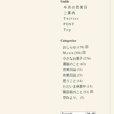
Guide
今 月 の 営 業 日
ご 案 内
T w i t t e r
P O S T
T o p
Categories
おしらせ
(179)
M e n u
(304)
小さなお菓子
(276)
通販のこと
(63)
営業日誌
(32)
作業日誌
(23)
思うこと
(14)
ただいま休業中
(15)
開店前のこと
(53)
空白より。
(5)