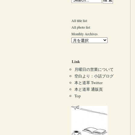
All title list
All photo list
Monthly Archives
Link
月曜日の営業について
空白より：小話ブログ
本と道草 Twitter
本と道草 通販頁
Top