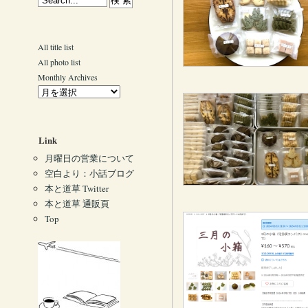
All title list
All photo list
Monthly Archives
Link
月曜日の営業について
空白より：小話ブログ
本と道草 Twitter
本と道草 通販頁
Top