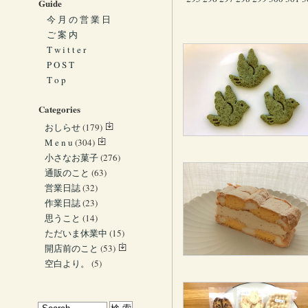
Guide
今 月 の 営 業 日
ご 案 内
T w i t t e r
P O S T
T o p
Categories
おしらせ
(179)
M e n u
(304)
小さなお菓子
(276)
通販のこと
(63)
営業日誌
(32)
作業日誌
(23)
思うこと
(14)
ただいま休業中
(15)
開店前のこと
(53)
空白より。
(5)