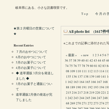
岐阜県にある、小さな読書喫茶です。
T o p
今 月 の 
★第２月曜日の営業について
All photo list (161
★
※これまでの記事に添付された
Recent Entries
７月のおやつについて
« 最新 »
« new
1
2
3
4
5
6
7
6月のおやつについて
36
37
38
39
40
41
42
43
44
45
4
5月のお菓子について
74
75
76
77
78
79
80
81
82
83
8
4月のお菓子について
08
109
110
111
112
113
114
11
◆ 道草通販 3月分を発送し
135
136
137
138
139
140
141
1
ました ◆
1
162
163
164
165
166
167
168
3月のお菓子と通販につい
88
189
190
191
192
193
194
19
て
215
216
217
218
219
220
221
2
道草通販2月便の発送が完
1
242
243
244
245
246
247
248
了しました
68
269
270
271
272
273
274
27
295
296
297
298
299
300
301
3