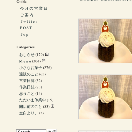
Guide
今 月 の 営 業 日
ご 案 内
T w i t t e r
P O S T
T o p
Categories
おしらせ
(179)
M e n u
(304)
小さなお菓子
(276)
通販のこと
(63)
営業日誌
(32)
作業日誌
(23)
思うこと
(14)
ただいま休業中
(15)
開店前のこと
(53)
空白より。
(5)