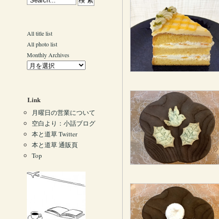
All title list
All photo list
Monthly Archives
Link
月曜日の営業について
空白より：小話ブログ
本と道草 Twitter
本と道草 通販頁
Top