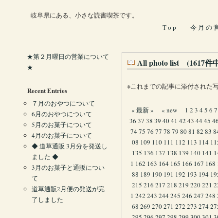
岐阜県にある、小さな読書喫茶です。
T o p
今 月 の 
★第２月曜日の営業について
All photo list (161
★
※これまでの記事に添付された
Recent Entries
７月のおやつについて
« 最新 »
« new
1
2
3
4
5
6
7
6月のおやつについて
36
37
38
39
40
41
42
43
44
45
4
5月のお菓子について
74
75
76
77
78
79
80
81
82
83
8
4月のお菓子について
08
109
110
111
112
113
114
11
◆ 道草通販 3月分を発送し
135
136
137
138
139
140
141
1
ました ◆
1
162
163
164
165
166
167
168
3月のお菓子と通販につい
88
189
190
191
192
193
194
19
て
215
216
217
218
219
220
221
2
道草通販2月便の発送が完
1
242
243
244
245
246
247
248
了しました
68
269
270
271
272
273
274
27
295
296
297
298
299
300
301
3