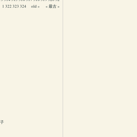
1
322
323
324
old »
« 最古 »
菓子