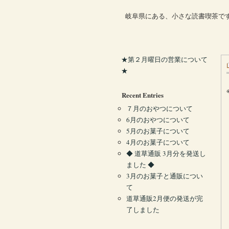
岐阜県にある、小さな読書喫茶で
★第２月曜日の営業について
★
Recent Entries
７月のおやつについて
6月のおやつについて
5月のお菓子について
4月のお菓子について
◆ 道草通販 3月分を発送し
ました ◆
3月のお菓子と通販につい
て
道草通販2月便の発送が完
了しました