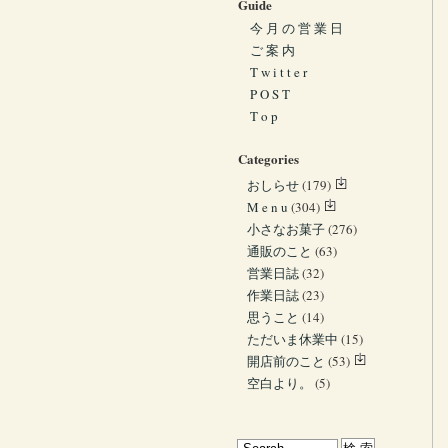
Guide
今 月 の 営 業 日
ご 案 内
T w i t t e r
P O S T
T o p
Categories
おしらせ
(179)
M e n u
(304)
小さなお菓子
(276)
通販のこと
(63)
営業日誌
(32)
作業日誌
(23)
思うこと
(14)
ただいま休業中
(15)
開店前のこと
(53)
空白より。
(5)