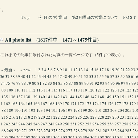
す。
T o p
今 月 の 営 業 日
第2月曜日の営業について
P O S T
All photo list (1617件中 1471～1475件目)
※これまでの記事に添付された写真の一覧ページです（5件ずつ表示）。
« 最新 »
« new
1
2
3
4
5
6
7
8
9
10
11
12
13
14
15
16
17
18
19
20
21
22
23
36
37
38
39
40
41
42
43
44
45
46
47
48
49
50
51
52
53
54
55
56
57
58
59
60
61
74
75
76
77
78
79
80
81
82
83
84
85
86
87
88
89
90
91
92
93
94
95
96
97
98
99
08
109
110
111
112
113
114
115
116
117
118
119
120
121
122
123
124
125
12
135
136
137
138
139
140
141
142
143
144
145
146
147
148
149
150
151
152
1
1
162
163
164
165
166
167
168
169
170
171
172
173
174
175
176
177
178
179
88
189
190
191
192
193
194
195
196
197
198
199
200
201
202
203
204
205
20
215
216
217
218
219
220
221
222
223
224
225
226
227
228
229
230
231
232
2
1
242
243
244
245
246
247
248
249
250
251
252
253
254
255
256
257
258
259
68
269
270
271
272
273
274
275
276
277
278
279
280
281
282
283
284
285
28
295
296
297
298
299
300
301
302
303
304
305
306
307
308
309
310
311
312
3