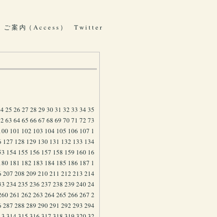
ご 案 内（ A c c e s s ）
T w i t t e r
24
25
26
27
28
29
30
31
32
33
34
35
62
63
64
65
66
67
68
69
70
71
72
73
100
101
102
103
104
105
106
107
1
6
127
128
129
130
131
132
133
134
53
154
155
156
157
158
159
160
16
180
181
182
183
184
185
186
187
1
6
207
208
209
210
211
212
213
214
33
234
235
236
237
238
239
240
24
260
261
262
263
264
265
266
267
2
6
287
288
289
290
291
292
293
294
13
314
315
316
317
318
319
320
32