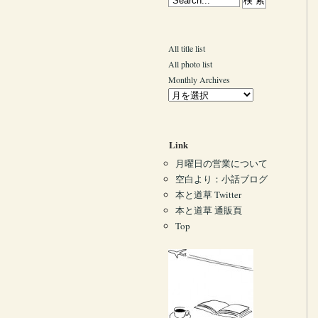
All title list
All photo list
Monthly Archives
Link
月曜日の営業について
空白より：小話ブログ
本と道草 Twitter
本と道草 通販頁
Top