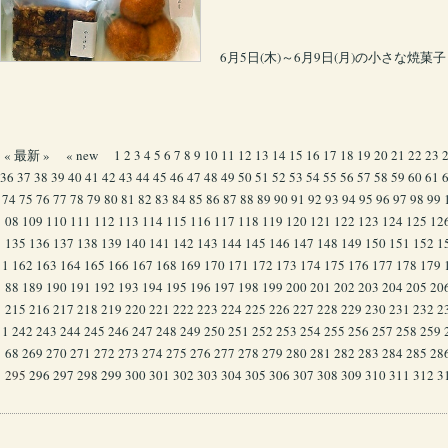
6月5日(木)～6月9日(月)の小さな焼菓子
« 最新 »
« new
1
2
3
4
5
6
7
8
9
10
11
12
13
14
15
16
17
18
19
20
21
22
23
36
37
38
39
40
41
42
43
44
45
46
47
48
49
50
51
52
53
54
55
56
57
58
59
60
61
74
75
76
77
78
79
80
81
82
83
84
85
86
87
88
89
90
91
92
93
94
95
96
97
98
99
08
109
110
111
112
113
114
115
116
117
118
119
120
121
122
123
124
125
12
135
136
137
138
139
140
141
142
143
144
145
146
147
148
149
150
151
152
1
1
162
163
164
165
166
167
168
169
170
171
172
173
174
175
176
177
178
179
88
189
190
191
192
193
194
195
196
197
198
199
200
201
202
203
204
205
20
215
216
217
218
219
220
221
222
223
224
225
226
227
228
229
230
231
232
2
1
242
243
244
245
246
247
248
249
250
251
252
253
254
255
256
257
258
259
68
269
270
271
272
273
274
275
276
277
278
279
280
281
282
283
284
285
28
295
296
297
298
299
300
301
302
303
304
305
306
307
308
309
310
311
312
3