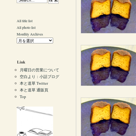
All title list
All photo list
Monthly Archives
Link
月曜日の営業について
空白より：小話ブログ
本と道草 Twitter
本と道草 通販頁
Top