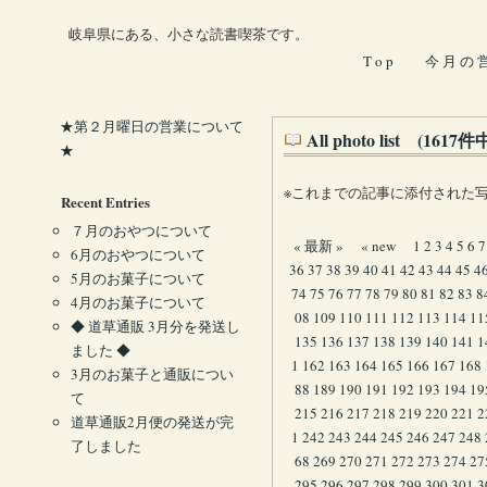
岐阜県にある、小さな読書喫茶です。
T o p
今 月 の 
★第２月曜日の営業について
All photo list (161
★
※これまでの記事に添付された
Recent Entries
７月のおやつについて
« 最新 »
« new
1
2
3
4
5
6
7
6月のおやつについて
36
37
38
39
40
41
42
43
44
45
4
5月のお菓子について
74
75
76
77
78
79
80
81
82
83
8
4月のお菓子について
08
109
110
111
112
113
114
11
◆ 道草通販 3月分を発送し
135
136
137
138
139
140
141
1
ました ◆
1
162
163
164
165
166
167
168
3月のお菓子と通販につい
88
189
190
191
192
193
194
19
て
215
216
217
218
219
220
221
2
道草通販2月便の発送が完
1
242
243
244
245
246
247
248
了しました
68
269
270
271
272
273
274
27
295
296
297
298
299
300
301
3