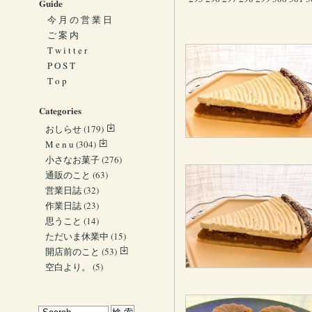
Guide
今 月 の 営 業 日
ご 案 内
T w i t t e r
P O S T
T o p
Categories
おしらせ
(179)
M e n u
(304)
小さなお菓子
(276)
通販のこと
(63)
営業日誌
(32)
作業日誌
(23)
思うこと
(14)
ただいま休業中
(15)
開店前のこと
(53)
空白より。
(5)